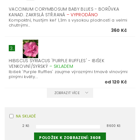
VACCINIUM CORYMBOSUM BABY BLUES - BORŮVKA
KANAD. ZAKRSLÁ STŘ.RANÁ
–
VYPRODÁNO
Kompaktní, hustým keř 1,3m s vysokou plodností a velmi
chutnými...
360 Kč
3.
HIBISCUS SYRIACUS 'PURPLE RUFFLES' - IBIŠEK
VENKOVNÍ/SYRSKÝ
–
SKLADEM
Ibišek 'Purple Ruffles' zaujme výraznými tmavě vínovými
plnými květy....
od 120 Kč
ZOBRAZIT VÍCE
NA SKLADĚ
2
Kč
8600
Kč
POLOŽEK K ZOBRAZENÍ:
3608