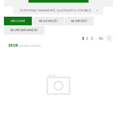
FILTR PODLE PARAMETRŮ, VLASTNOSTÍ A VÝROBCŮ
ABECEDNĚ
NEJLEVNĚJŠÍ
NEJDRAŽŠÍ
NEJPRODÁVANĚJŠÍ
1
...
2
3
151
3608
položek celkem