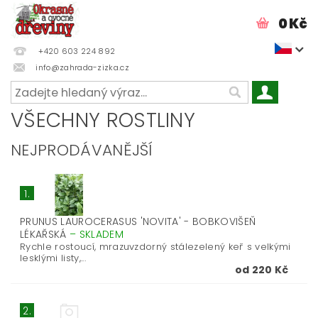
0 Kč
+420 603 224 892
info@zahrada-zizka.cz
VŠECHNY ROSTLINY
NEJPRODÁVANĚJŠÍ
1.
PRUNUS LAUROCERASUS 'NOVITA' - BOBKOVIŠEŇ
LÉKAŘSKÁ
–
SKLADEM
Rychle rostoucí, mrazuvzdorný stálezelený keř s velkými
lesklými listy,...
od 220 Kč
2.