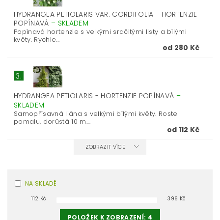
HYDRANGEA PETIOLARIS VAR. CORDIFOLIA - HORTENZIE
POPÍNAVÁ
–
SKLADEM
Popínavá hortenzie s velkými srdčitými listy a bílými
květy. Rychle...
od 280 Kč
3.
HYDRANGEA PETIOLARIS - HORTENZIE POPÍNAVÁ
–
SKLADEM
Samopřísavná liána s velkými bílými květy. Roste
pomalu, dorůstá 10 m....
od 112 Kč
ZOBRAZIT VÍCE
NA SKLADĚ
112
Kč
396
Kč
POLOŽEK K ZOBRAZENÍ:
4