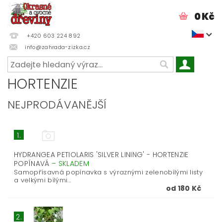
0 Kč
+420 603 224 892
info@zahrada-zizka.cz
HORTENZIE
NEJPRODÁVANĚJŠÍ
1.
HYDRANGEA PETIOLARIS 'SILVER LINING' - HORTENZIE
POPÍNAVÁ
–
SKLADEM
Samopřísavná popínavka s výraznými zelenobílými listy
a velkými bílými...
od 180 Kč
2.