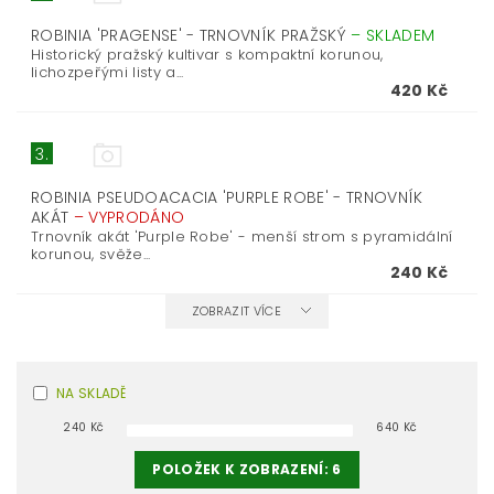
ROBINIA 'PRAGENSE' - TRNOVNÍK PRAŽSKÝ
–
SKLADEM
Historický pražský kultivar s kompaktní korunou,
lichozpeřými listy a...
420 Kč
3.
ROBINIA PSEUDOACACIA 'PURPLE ROBE' - TRNOVNÍK
AKÁT
–
VYPRODÁNO
Trnovník akát 'Purple Robe' - menší strom s pyramidální
korunou, svěže...
240 Kč
ZOBRAZIT VÍCE
NA SKLADĚ
240
Kč
640
Kč
POLOŽEK K ZOBRAZENÍ:
6