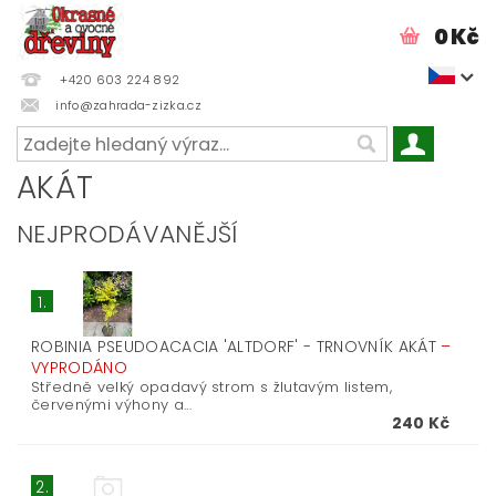
0 Kč
+420 603 224 892
info@zahrada-zizka.cz
AKÁT
NEJPRODÁVANĚJŠÍ
1.
ROBINIA PSEUDOACACIA 'ALTDORF' - TRNOVNÍK AKÁT
–
VYPRODÁNO
Středně velký opadavý strom s žlutavým listem,
červenými výhony a...
240 Kč
2.