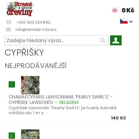
0 Kč
+420 603 224 892
info@zahrada-zizka.cz
CYPŘIŠKY
NEJPRODÁVANĚJŠÍ
1.
CHAMAECYPARIS LAWSONIANA 'PEARLY SWIRL'S' -
CYPŘIŠEK LAWSONŮV
–
SKLADEM
Cypřišek Lawsonův 'Pearly Swirl's' je hustá, kulovitá
odrůda do 1 m s...
140 Kč
2.