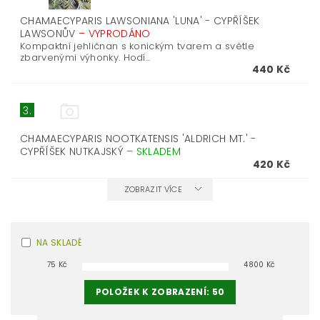
CHAMAECYPARIS LAWSONIANA 'LUNA' - CYPŘÍŠEK
LAWSONŮV
–
VYPRODÁNO
Kompaktní jehličnan s konickým tvarem a světle
zbarvenými výhonky. Hodí...
440 Kč
3.
CHAMAECYPARIS NOOTKATENSIS 'ALDRICH MT.' -
CYPŘÍŠEK NUTKAJSKÝ
–
SKLADEM
420 Kč
ZOBRAZIT VÍCE
NA SKLADĚ
75
Kč
4800
Kč
POLOŽEK K ZOBRAZENÍ:
50