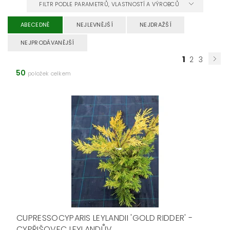
FILTR PODLE PARAMETRŮ, VLASTNOSTÍ A VÝROBCŮ
ABECEDNĚ
NEJLEVNĚJŠÍ
NEJDRAŽŠÍ
NEJPRODÁVANĚJŠÍ
1
2
3
50
položek celkem
CUPRESSOCYPARIS LEYLANDII 'GOLD RIDDER' -
CYPŘIŠOVEC LEYLANDŮV