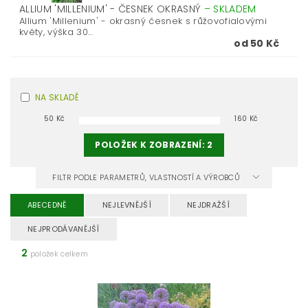
ALLIUM 'MILLENIUM' - ČESNEK OKRASNÝ
–
SKLADEM
Allium 'Millenium' - okrasný česnek s růžovofialovými
květy, výška 30...
od 50 Kč
NA SKLADĚ
50
Kč
160
Kč
POLOŽEK K ZOBRAZENÍ:
2
FILTR PODLE PARAMETRŮ, VLASTNOSTÍ A VÝROBCŮ
ABECEDNĚ
NEJLEVNĚJŠÍ
NEJDRAŽŠÍ
NEJPRODÁVANĚJŠÍ
2
položek celkem