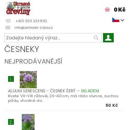
0 Kč
+420 603 224 892
info@zahrada-zizka.cz
ČESNEKY
NEJPRODÁVANĚJŠÍ
1.
ALLIUM SENESCENS - ČESNEK ŠERÝ
–
SKLADEM
Kvete VII–VIII růžově, 20–40 cm, má rádo slunce, suchou
půdu, vhodné do...
50 Kč
2.