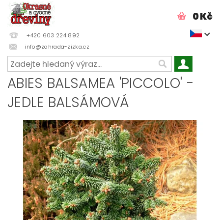
0 Kč
+420 603 224 892
info@zahrada-zizka.cz
ABIES BALSAMEA 'PICCOLO' -
JEDLE BALSÁMOVÁ