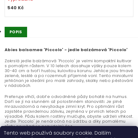
540 Kč
POPIS
Abies balsamea 'Piccolo' - jedle balzámová 'Piccolo'
Zakrslá jedle balzámová 'Piccolo' je velmi kompaktní kultivar
s pomalým růstem. V 10 letech dosahuje výšky pouze kolem
30-40 cm a tvoří hustou, kulovitou korunu. Jehlice jsou tmavě
zelené, lesklé a po rozemnutí příjemně voní. Tento miniaturní
jehličnan je ideální pro malé zahrady, skalky nebo pěstování
v nádobách.
Preferuje vlhčí, dobře odvodněné půdy bohaté na humus.
Daří se jí na slunném až polostinném stanovišti. Je plně
mrazuvzdorná a nevyžaduje zimní kryt. Pro optimální růst
zajistěte pravidelnou zálivku, zejména v prvních letech po
výsadbě. Půdu kolem rostliny mulčujte, abyste udrželi vlhkost.
Jedle 'Piccolo' je nenáročná na údržbu a díky pomalému
růstu nevyžaduje pravidelný řez.
Tento web používá soubory cookie. Dalším