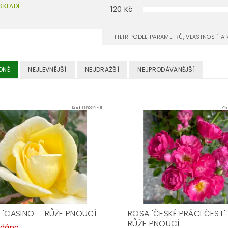
SKLADĚ
120
Kč
FILTR PODLE PARAMETRŮ, VLASTNOSTÍ 
DNĚ
NEJLEVNĚJŠÍ
NEJDRAŽŠÍ
NEJPRODÁVANĚJŠÍ
Kód:
005862-01
Kó
 'CASINO' - RŮŽE PNOUCÍ
ROSA 'ČESKÉ PRÁCI ČEST' 
RŮŽE PNOUCÍ
odáno