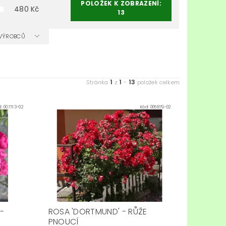
POLOŽEK K ZOBRAZENÍ:
480
Kč
13
A VÝROBCŮ
1
1
13
Stránka
z
-
položek celkem
d:
007713-02
Kód:
005879-02
-
ROSA 'DORTMUND' - RŮŽE
PNOUCÍ