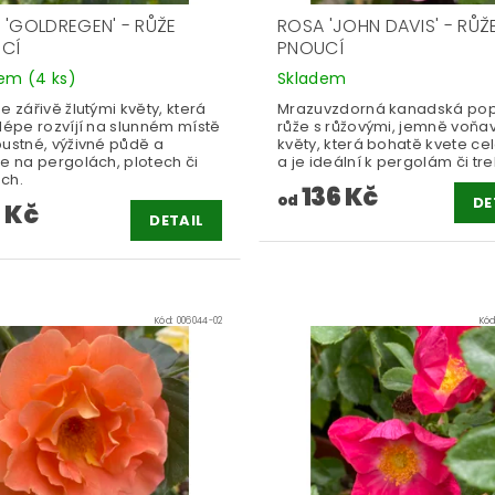
 'GOLDREGEN' - RŮŽE
ROSA 'JOHN DAVIS' - RŮŽ
CÍ
PNOUCÍ
dem
(4 ks)
Skladem
e zářivě žlutými květy, která
Mrazuvzdorná kanadská po
lépe rozvíjí na slunném místě
růže s růžovými, jemně voňa
pustné, výživné půdě a
květy, která bohatě kvete cel
e na pergolách, plotech či
a je ideální k pergolám či tre
ch.
136 Kč
od
DE
 Kč
DETAIL
Kód:
006044-02
Kó