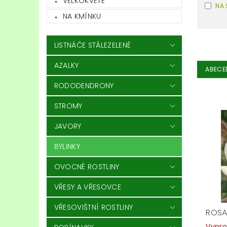
VELKOKVĚTÉ
NA 
NA KMÍNKU
LISTNÁČE STÁLEZELENÉ
AZALKY
ABECE
RODODENDRONY
STROMY
JAVORY
BYLINKY
OVOCNÉ ROSTLINY
VŘESY A VŘESOVCE
VŘESOVIŠTNÍ ROSTLINY
ROSA
Vypr