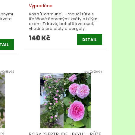
Vyprodáno
obnými
Rosa 'Dortmund' - Pnoucí růže s
 kvete
třešňově červenými květy a bílým
okem. Zdravá, bohatě kvetoucí,
h
vhodná pro ploty a pergoly.
140 Kč
DETAIL
TAIL
d:
005885-02
Kód:
005905-04
CÍ
ROSA 'GERTRUDE JEKYLL' - RŮŽE