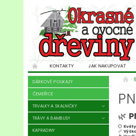
KONTAKTY
JAK NAKUPOVAT
DÁRKOVÉ POUKAZY
PN
ČEMEŘICE
TRVALKY A SKALNIČKY
🌿
P
TRÁVY A BAMBUSY
💮
Květy
KAPRADINY
📏
Výška