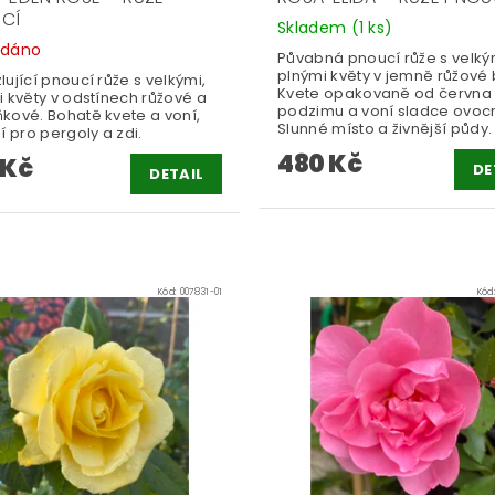
CÍ
Skladem
(1 ks)
odáno
Půvabná pnoucí růže s velký
plnými květy v jemně růžové 
ující pnoucí růže s velkými,
Kvete opakovaně od června
 květy v odstínech růžové a
podzimu a voní sladce ovoc
kové. Bohatě kvete a voní,
Slunné místo a živnější půdy.
í pro pergoly a zdi.
480 Kč
 Kč
DE
DETAIL
Kód:
007831-01
Kód