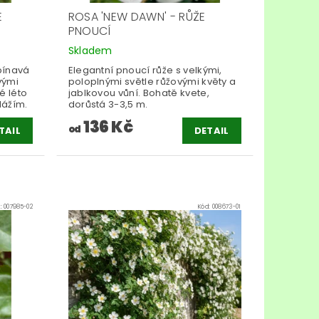
E
ROSA 'NEW DAWN' - RŮŽE
PNOUCÍ
Skladem
pínavá
Elegantní pnoucí růže s velkými,
vými
poloplnými světle růžovými květy a
é léto
jablkovou vůní. Bohatě kvete,
lážím.
dorůstá 3-3,5 m.
136 Kč
od
TAIL
DETAIL
d:
007985-02
Kód:
008673-01