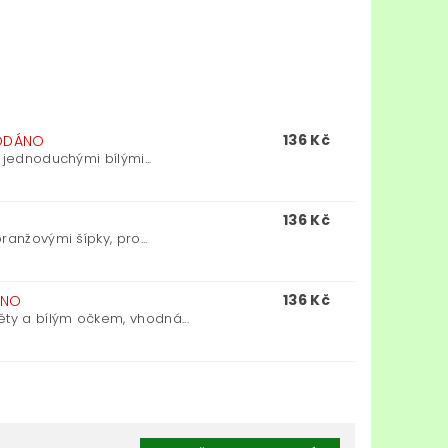
136 Kč
ODÁNO
 jednoduchými bílými...
136 Kč
anžovými šípky, pro...
136 Kč
ÁNO
ty a bílým očkem, vhodná...