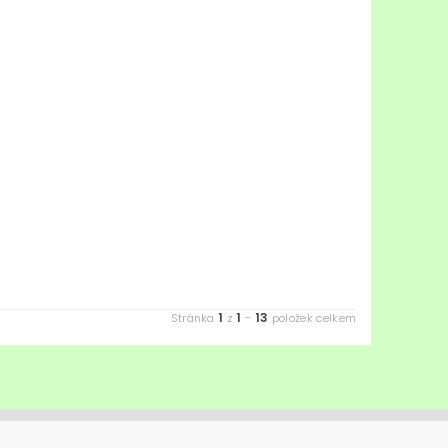
1
1
13
Stránka
z
-
položek celkem