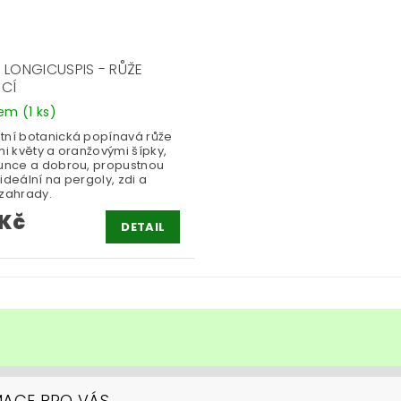
 LONGICUSPIS - RŮŽE
CÍ
dem
(1 ks)
tní botanická popínavá růže
mi květy a oranžovými šípky,
lunce a dobrou, propustnou
ideální na pergoly, zdi a
 zahrady.
 Kč
DETAIL
MACE PRO VÁS