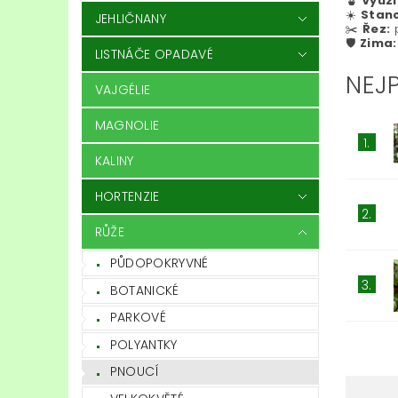
🪴
Využi
☀️
Stano
JEHLIČNANY
✂️
Řez:
p
🛡️
Zima:
LISTNÁČE OPADAVÉ
NEJ
VAJGÉLIE
MAGNOLIE
1.
KALINY
HORTENZIE
2.
RŮŽE
PŮDOPOKRYVNÉ
3.
BOTANICKÉ
PARKOVÉ
POLYANTKY
PNOUCÍ