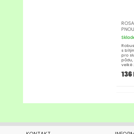
ROSA
PNOU
Skla
Robus
s bílý
pro s
půdu, 
velké
136
KONTAKT
INFOR