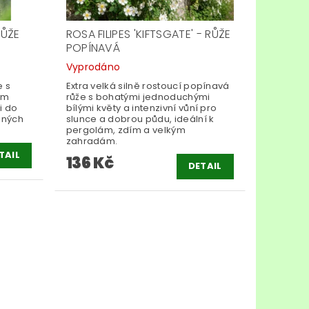
RŮŽE
ROSA FILIPES 'KIFTSGATE' - RŮŽE
POPÍNAVÁ
Vyprodáno
 s
Extra velká silně rostoucí popínavá
ým
růže s bohatými jednoduchými
i do
bílými květy a intenzivní vůní pro
nných
slunce a dobrou půdu, ideální k
pergolám, zdím a velkým
zahradám.
TAIL
136 Kč
DETAIL