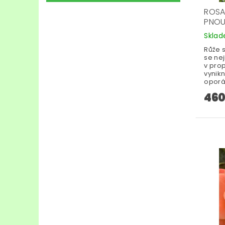
ROSA
PNOU
Skla
Růže s
se nej
v pro
vynikn
oporá
460