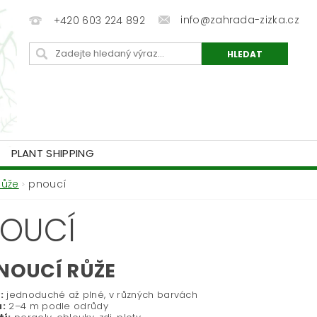
info@zahrada-zizka.cz
+420 603 224 892
PLANT SHIPPING
Růže
pnoucí
OUCÍ
NOUCÍ RŮŽE
:
jednoduché až plné, v různých barvách
:
2–4 m podle odrůdy