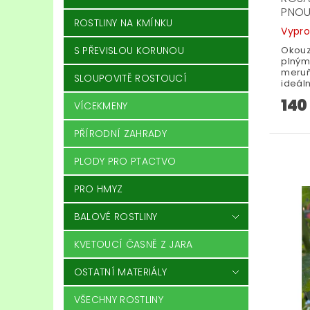
PNOU
ROSTLINY NA KMÍNKU
Vypr
Okouzl
S PŘEVISLOU KORUNOU
plnými
meruň
SLOUPOVITĚ ROSTOUCÍ
ideáln
140
VÍCEKMENY
PŘÍRODNÍ ZAHRADY
PLODY PRO PTACTVO
PRO HMYZ
BALOVÉ ROSTLINY
KVETOUCÍ ČASNĚ Z JARA
OSTATNÍ MATERIÁLY
VŠECHNY ROSTLINY