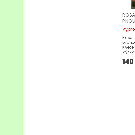
ROSA
PNOU
Vypr
Rosa '
oranžo
Kvete
Výška
140