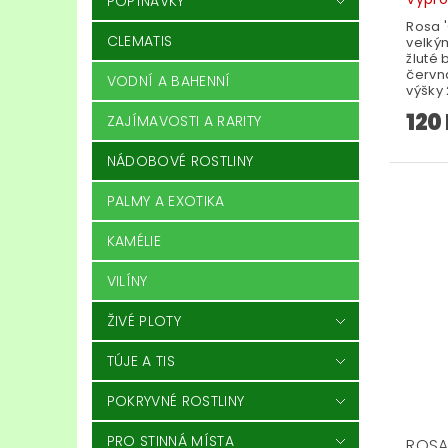
POPÍNAVKY
Rosa '
CLEMATIS
velký
žluté
červn
VODNÍ A BAHENNÍ
výšky 
120
ZAJÍMAVOSTI A RARITY
NÁDOBOVÉ ROSTLINY
PALMY A EXOTIKA
KAMÉLIE
VILÍNY
ŽIVÉ PLOTY
TÚJE A TIS
POKRYVNÉ ROSTLINY
PRO STINNÁ MÍSTA
ROSA 