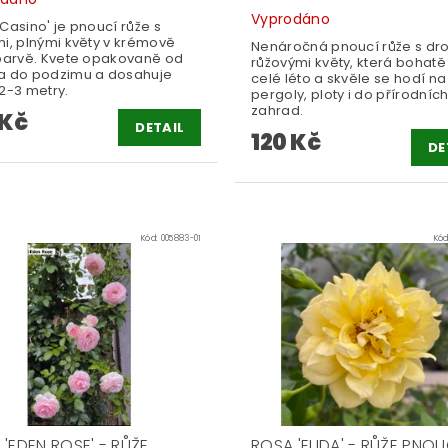
Vyprodáno
Casino' je pnoucí růže s
mi, plnými květy v krémově
Nenáročná pnoucí růže s dr
 barvě. Kvete opakovaně od
růžovými květy, která bohatě
a do podzimu a dosahuje
celé léto a skvěle se hodí na
2-3 metry.
pergoly, ploty i do přírodníc
zahrad.
 Kč
DETAIL
120 Kč
DE
Kód:
005883-01
Kó
'EDEN ROSE' - RŮŽE
ROSA 'ELIDA' - RŮŽE PNOU