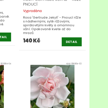
PNOUCÍ
Vyprodáno
mi,
barvě.
Rosa 'Gertrude Jekyll' - Pnoucí růže
 do
s nádhernými, sytě růžovými,
ně.
spirálovitými květy a omamnou
vůní. Opakovaně kvete až do
mrazů.
TAIL
140 Kč
DETAIL
:
007984-04
Kód:
005964-03