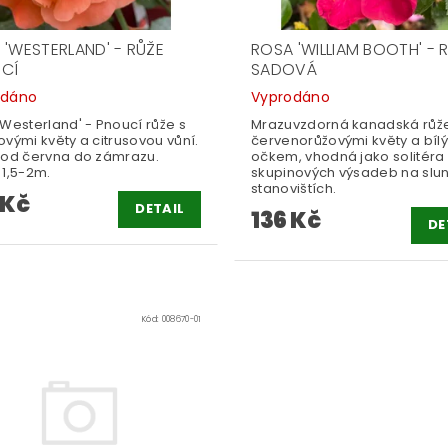
 'WESTERLAND' - RŮŽE
ROSA 'WILLIAM BOOTH' - 
CÍ
SADOVÁ
odáno
Vyprodáno
Westerland' - Pnoucí růže s
Mrazuvzdorná kanadská růže
vými květy a citrusovou vůní.
červenorůžovými květy a bíl
 od června do zámrazu.
očkem, vhodná jako solitéra 
 1,5-2m.
skupinových výsadeb na slu
stanovištích.
 Kč
DETAIL
136 Kč
DE
Kód:
008670-01