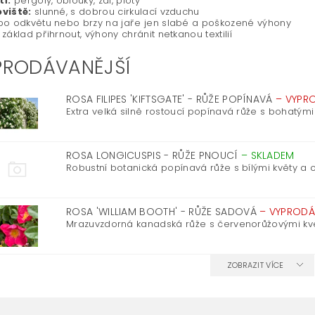
tí:
pergoly, oblouky, zdi, ploty
viště:
slunné, s dobrou cirkulací vzduchu
o odkvětu nebo brzy na jaře jen slabé a poškozené výhony
základ přihrnout, výhony chránit netkanou textilií
PRODÁVANĚJŠÍ
ROSA FILIPES 'KIFTSGATE' - RŮŽE POPÍNAVÁ
–
VYPR
Extra velká silně rostoucí popínavá růže s bohatými
ROSA LONGICUSPIS - RŮŽE PNOUCÍ
–
SKLADEM
Robustní botanická popínavá růže s bílými květy a or
ROSA 'WILLIAM BOOTH' - RŮŽE SADOVÁ
–
VYPROD
Mrazuvzdorná kanadská růže s červenorůžovými kvě
ZOBRAZIT VÍCE