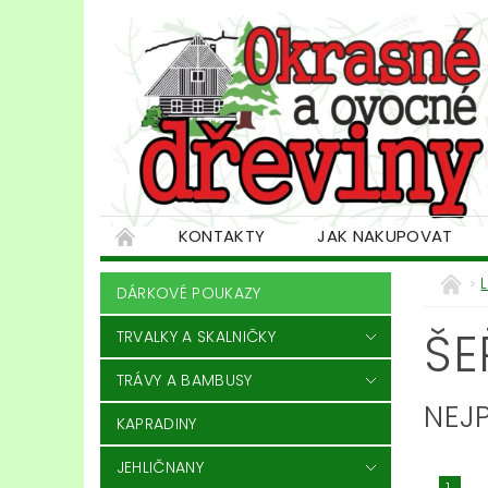
KONTAKTY
JAK NAKUPOVAT
DÁRKOVÉ POUKAZY
ŠE
TRVALKY A SKALNIČKY
TRÁVY A BAMBUSY
NEJ
KAPRADINY
JEHLIČNANY
1.