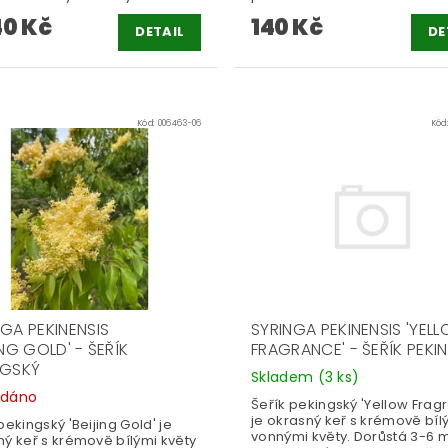
40 Kč
140 Kč
DETAIL
DE
Kód:
006463-06
Kód
NGA PEKINENSIS
SYRINGA PEKINENSIS 'YEL
ING GOLD' - ŠEŘÍK
FRAGRANCE' - ŠEŘÍK PEKI
NGSKÝ
Skladem
(3 ks)
odáno
Šeřík pekingský 'Yellow Frag
je okrasný keř s krémově bíl
pekingský 'Beijing Gold' je
vonnými květy. Dorůstá 3-6 
ný keř s krémově bílými květy