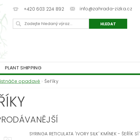
info@zahrada-zizka.cz
+420 603 224 892
PLANT SHIPPING
Listnáče opadavé
Šeříky
ŘÍKY
PRODÁVANĚJŠÍ
SYRINGA RETICULATA 'IVORY SILK' KMÍNEK - ŠEŘÍK S