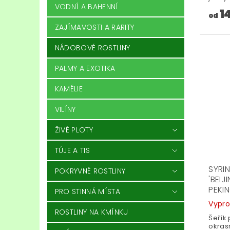
VODNÍ A BAHENNÍ
1
od
ZAJÍMAVOSTI A RARITY
NÁDOBOVÉ ROSTLINY
PALMY A EXOTIKA
KAMÉLIE
VILÍNY
ŽIVÉ PLOTY
TÚJE A TIS
SYRI
POKRYVNÉ ROSTLINY
'BEIJ
PEKI
PRO STINNÁ MÍSTA
Vypr
ROSTLINY NA KMÍNKU
Šeřík 
okras