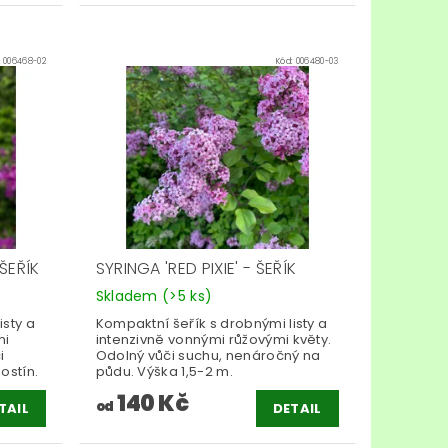
:
006468-02
Kód:
006480-03
 ŠEŘÍK
SYRINGA 'RED PIXIE' - ŠEŘÍK
Skladem
(>5 ks)
isty a
Kompaktní šeřík s drobnými listy a
mi
intenzivně vonnými růžovými květy.
i
Odolný vůči suchu, nenáročný na
ostín.
půdu. Výška 1,5-2 m.
140 Kč
od
TAIL
DETAIL