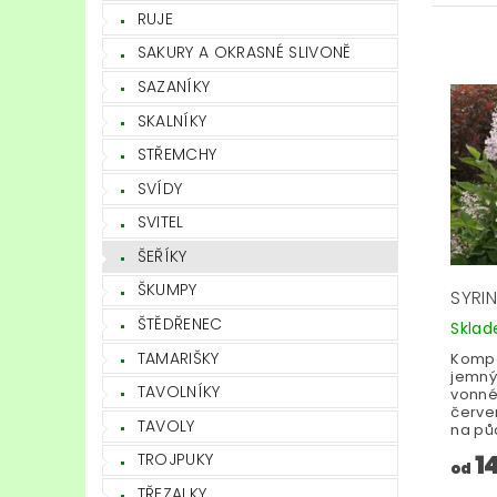
RUJE
SAKURY A OKRASNÉ SLIVONĚ
SAZANÍKY
SKALNÍKY
STŘEMCHY
SVÍDY
SVITEL
ŠEŘÍKY
ŠKUMPY
SYRIN
ŠTĚDŘENEC
Skla
TAMARIŠKY
Kompa
jemným
TAVOLNÍKY
vonné
červe
TAVOLY
na pů
1
TROJPUKY
od
TŘEZALKY