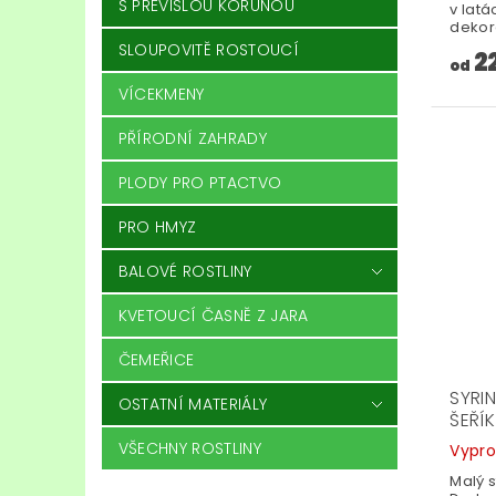
S PŘEVISLOU KORUNOU
v latá
dekora
SLOUPOVITĚ ROSTOUCÍ
2
od
VÍCEKMENY
PŘÍRODNÍ ZAHRADY
PLODY PRO PTACTVO
PRO HMYZ
BALOVÉ ROSTLINY
KVETOUCÍ ČASNĚ Z JARA
ČEMEŘICE
SYRI
OSTATNÍ MATERIÁLY
ŠEŘÍ
VŠECHNY ROSTLINY
Vypr
Malý 