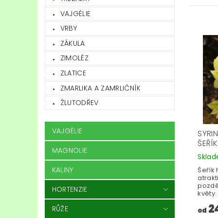
VAJGÉLIE
VRBY
ZÁKULA
ZIMOLÉZ
ZLATICE
ZMARLIKA A ZAMRLIČNÍK
ŽLUTODŘEV
VAJGÉLIE
SYRI
ŠEŘÍ
MAGNOLIE
Skla
KALINY
Šeřík 
atrakt
pozdě
HORTENZIE
květy.
2
RŮŽE
od