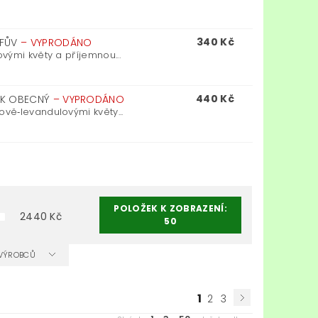
340 Kč
LFŮV
–
VYPRODÁNO
vými květy a příjemnou...
440 Kč
ŘÍK OBECNÝ
–
VYPRODÁNO
vě‑levandulovými květy...
POLOŽEK K ZOBRAZENÍ:
2440
Kč
50
A VÝROBCŮ
1
2
3