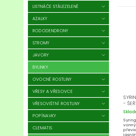
LISTNÁČE STÁLEZELENÉ
AZALKY
RODODENDRONY
STROMY
JAVORY
BYLINKY
OVOCNÉ ROSTLINY
VŘESY A VŘESOVCE
SYRI
- ŠEŘ
VŘESOVIŠTNÍ ROSTLINY
Skla
POPÍNAVKY
Syrin
vonný 
CLEMATIS
převis
jasným