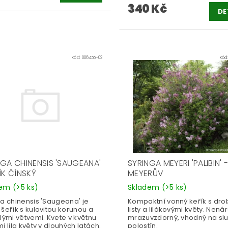
340 Kč
DE
Kód:
006455-02
Kód
NGA CHINENSIS 'SAUGEANA'
SYRINGA MEYERI 'PALIBIN' -
ÍK ČÍNSKÝ
MEYERŮV
dem
(>5 ks)
Skladem
(>5 ks)
ga chinensis 'Saugeana' je
Kompaktní vonný keřík s dr
šeřík s kulovitou korunou a
listy a lilákovými květy. Nená
lými větvemi. Kvete v květnu
mrazuvzdorný, vhodný na slu
i lila květy v dlouhých latách.
polostín.