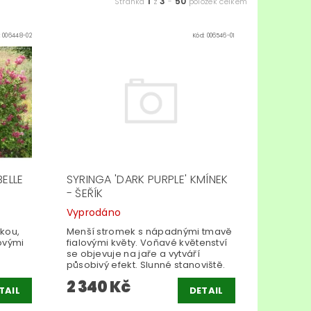
1
3
50
Stránka
z
-
položek celkem
:
006448-02
Kód:
006546-01
BELLE
SYRINGA 'DARK PURPLE' KMÍNEK
- ŠEŘÍK
Vyprodáno
nkou,
Menší stromek s nápadnými tmavě
ovými
fialovými květy. Voňavé květenství
,
se objevuje na jaře a vytváří
působivý efekt. Slunné stanoviště.
2 340 Kč
TAIL
DETAIL