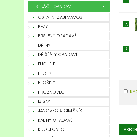
LISTNÁČE OPADAVÉ
OSTATNÍ ZAJÍMAVOSTI
2.
BEZY
BRSLENY OPADAVÉ
DŘÍNY
3.
DŘIŠŤÁLY OPADAVÉ
FUCHSIE
HLOHY
HLOŠINY
NA 
HROZNOVEC
IBIŠKY
JANOVEC A ČIMIŠNÍK
KALINY OPADAVÉ
KDOULOVEC
ABECE