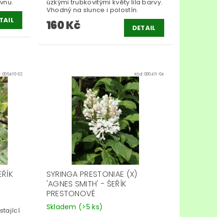
rvnu.
úzkými trubkovitými květy lila barvy.
Vhodný na slunce i polostín.
TAIL
160 Kč
DETAIL
d:
006470-02
Kód:
006471-04
EŘÍK
SYRINGA PRESTONIAE (X)
'AGNES SMITH' - ŠEŘÍK
PRESTONOVÉ
Skladem
(>5 ks)
tající