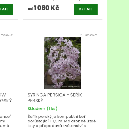
1 080 Kč
od
TAIL
DETAIL
:
006464-07
Kód:
006465-02
LOW
SYRINGA PERSICA - ŠEŘÍK
NGSKÝ
PERSKÝ
Skladem
(1 ks)
rance'
Šeřík perský je kompaktní keř
ými
dorůstající 1-1,5 m. Má drobné úzké
m, má
listy a přepadavá květenství s