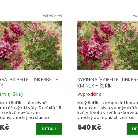
Kód:
006447-02
Kód
GA 'BAIBELLE' TINKERBELLE
SYRINGA 'BAIBELLE' TINKER
ÍK
KMÍNEK - ŠEŘÍK
dem
(>5 ks)
Vyprodáno
tní šeřík s intenzivně
Malý šeřík s kompaktní koru
mi růžovými květy. Dorůstá 1,5
drobnými listy a vonnými růž
ete v květnu-červnu.
květy. Kvete v květnu-červnu
očný, vhodný na slunce.
vhodný do menších zahrad.
 Kč
540 Kč
DETAIL
DE