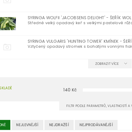
SYRINGA WOLFII 'JACOBSENS DELIGHT' - ŠEŘÍK WO
Středně velký opadavý keř s velkými pastelově růžo
SYRINGA VULGARIS 'HUNTING TOWER' KMÍNEK - ŠE
Vztyčený opadavý stromek s bohatými vonnými fialo
ZOBRAZIT VÍCE
SKLADĚ
140
Kč
FILTR PODLE PARAMETRŮ, VLASTNOSTÍ 
DNĚ
NEJLEVNĚJŠÍ
NEJDRAŽŠÍ
NEJPRODÁVANĚJŠÍ