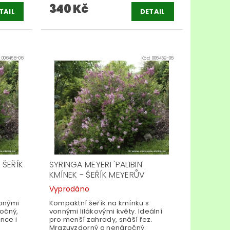
340 Kč
TAIL
DETAIL
:
006458-06
Kód:
006459-06
 ŠEŘÍK
SYRINGA MEYERI 'PALIBIN'
KMÍNEK - ŠEŘÍK MEYERŮV
Vyprodáno
obnými
Kompaktní šeřík na kmínku s
ročný,
vonnými lilákovými květy. Ideální
nce i
pro menší zahrady, snáší řez.
Mrazuvzdorný a nenáročný.