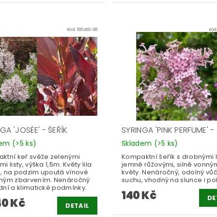
Kód:
006456-08
Kód
GA 'JOSÉE' - ŠEŘÍK
SYRINGA 'PINK PERFUME' -
dem
(>5 ks)
Skladem
(>5 ks)
ktní keř svěže zelenými
Kompaktní šeřík s drobnými l
i listy, výška 1,5m. Květy lila
jemně růžovými, silně vonný
, na podzim upoutá vínové
květy. Nenáročný, odolný vůč
ným zbarvením. Nenáročný
suchu, vhodný na slunce i pol
dní a klimatické podmínky.
140 Kč
DE
40 Kč
DETAIL