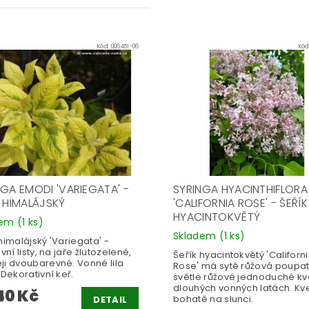
Kód:
006451-06
Kód
NGA EMODI 'VARIEGATA' -
SYRINGA HYACINTHIFLORA 
K HIMALÁJSKÝ
'CALIFORNIA ROSE' - ŠEŘÍK
HYACINTOKVĚTÝ
dem
(1 ks)
Skladem
(1 ks)
himalájský 'Variegata' -
ivní listy, na jaře žlutozelené,
Šeřík hyacintokvětý 'Californ
ji dvoubarevné. Vonné lila
Rose' má sytě růžová poupa
 Dekorativní keř.
světle růžové jednoduché kv
dlouhých vonných latách. Kv
40 Kč
bohatě na slunci.
DETAIL