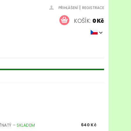
|
PŘIHLÁŠENÍ
REGISTRACE
KOŠÍK:
0 Kč
640 Kč
ÍŤNATÝ
–
SKLADEM