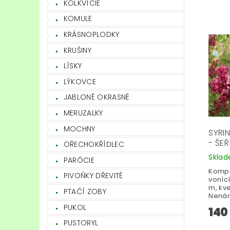
KOLKVÍCIE
KOMULE
KRÁSNOPLODKY
KRUŠINY
LÍSKY
LÝKOVCE
JABLONĚ OKRASNÉ
MERUZALKY
MOCHNY
SYRIN
- ŠEŘ
OŘECHOKŘÍDLEC
Skla
PARÓCIE
Kompak
PIVOŇKY DŘEVITÉ
vonící
m, kv
PTAČÍ ZOBY
Nenár
PUKOL
140
PUSTORYL