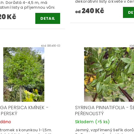
dekorativní listy a kvete v če
ch. Dorůstá 4-4,5 m, má
tivní listy a příjemnou vůni.
240 Kč
od
DE
20 Kč
DETAIL
Kód:
006466-03
Kó
NGA PERSICA KMÍNEK -
SYRINGA PINNATIFOLIA - Š
K PERSKÝ
PEŘENOLISTÝ
odáno
Skladem
(>5 ks)
stromek s korunkou 1-1,5m.
Jemný, vzpřímený šeřík dorůs