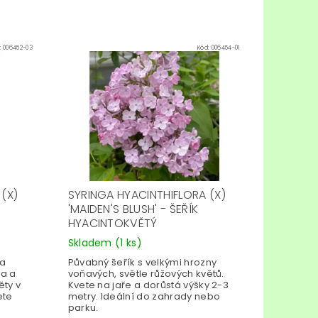
:
006452-03
Kód:
006454-01
(X)
SYRINGA HYACINTHIFLORA (X)
'MAIDEN'S BLUSH' - ŠEŘÍK
HYACINTOKVĚTÝ
Skladem
(1 ks)
ia
Půvabný šeřík s velkými hrozny
ta a
voňavých, světle růžových květů.
ěty v
Kvete na jaře a dorůstá výšky 2-3
ete
metry. Ideální do zahrady nebo
parku.