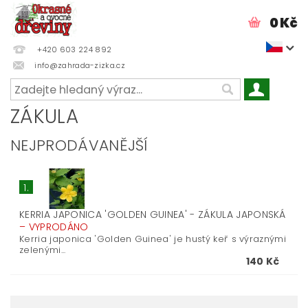
0 Kč
+420 603 224 892
info@zahrada-zizka.cz
ZÁKULA
NEJPRODÁVANĚJŠÍ
1.
KERRIA JAPONICA 'GOLDEN GUINEA' - ZÁKULA JAPONSKÁ
–
VYPRODÁNO
Kerria japonica 'Golden Guinea' je hustý keř s výraznými
zelenými...
140 Kč