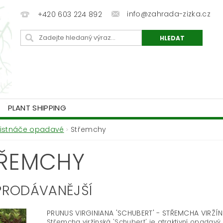
info@zahrada-zizka.cz
+420 603 224 892
PLANT SHIPPING
Listnáče opadavé
Střemchy
ŘEMCHY
PRODÁVANĚJŠÍ
PRUNUS VIRGINIANA 'SCHUBERT' - STŘEMCHA VIRŽÍ
Střemcha viržínská 'Schubert' je atraktivní opadavý 