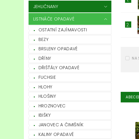
JEHLIČNANY
LISTNÁČE OPADAVÉ
2.
OSTATNÍ ZAJÍMAVOSTI
BEZY
BRSLENY OPADAVÉ
DŘÍNY
NA 
DŘIŠŤÁLY OPADAVÉ
FUCHSIE
HLOHY
HLOŠINY
ABECE
HROZNOVEC
IBIŠKY
JANOVEC A ČIMIŠNÍK
KALINY OPADAVÉ