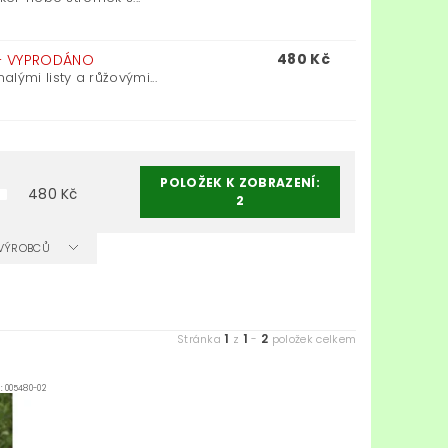
480 Kč
–
VYPRODÁNO
lými listy a růžovými...
POLOŽEK K ZOBRAZENÍ:
480
Kč
2
A VÝROBCŮ
1
1
2
Stránka
z
-
položek celkem
d:
005480-02