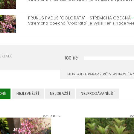
PRUNUS PADUS 'COLORATA' - STŘEMCHA OBECNÁ
Střemcha obecná 'Colorata' je vyšší keř s načervena
SKLADĚ
180
Kč
FILTR PODLE PARAMETRŮ, VLASTNOSTÍ 
DNĚ
NEJLEVNĚJŠÍ
NEJDRAŽŠÍ
NEJPRODÁVANĚJŠÍ
Kód:
005410-02
Kó