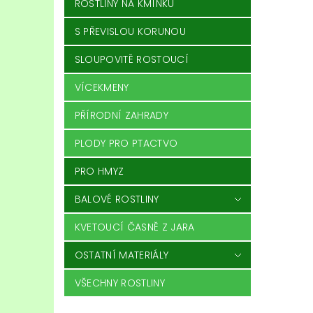
ROSTLINY NA KMÍNKU
S PŘEVISLOU KORUNOU
SLOUPOVITĚ ROSTOUCÍ
VÍCEKMENY
PŘÍRODNÍ ZAHRADY
PLODY PRO PTACTVO
PRO HMYZ
BALOVÉ ROSTLINY
KVETOUCÍ ČASNĚ Z JARA
OSTATNÍ MATERIÁLY
VŠECHNY ROSTLINY