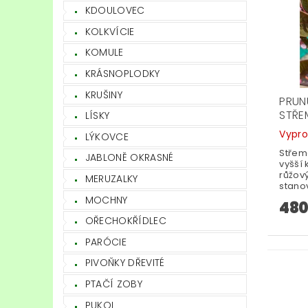
KDOULOVEC
KOLKVÍCIE
KOMULE
KRÁSNOPLODKY
KRUŠINY
PRUN
STŘE
LÍSKY
Vypr
LÝKOVCE
Střem
JABLONĚ OKRASNÉ
vyšší 
růžov
MERUZALKY
stanov
MOCHNY
480
OŘECHOKŘÍDLEC
PARÓCIE
PIVOŇKY DŘEVITÉ
PTAČÍ ZOBY
PUKOL