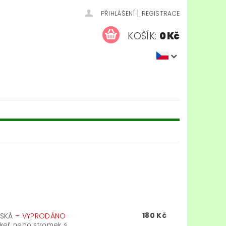
|
PŘIHLÁŠENÍ
REGISTRACE
KOŠÍK:
0 Kč
180 Kč
NSKÁ
–
VYPRODÁNO
keř nebo stromek s...