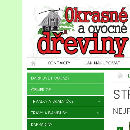
KONTAKTY
JAK NAKUPOVAT
DÁRKOVÉ POUKAZY
ST
ČEMEŘICE
TRVALKY A SKALNIČKY
NEJ
TRÁVY A BAMBUSY
KAPRADINY
1.