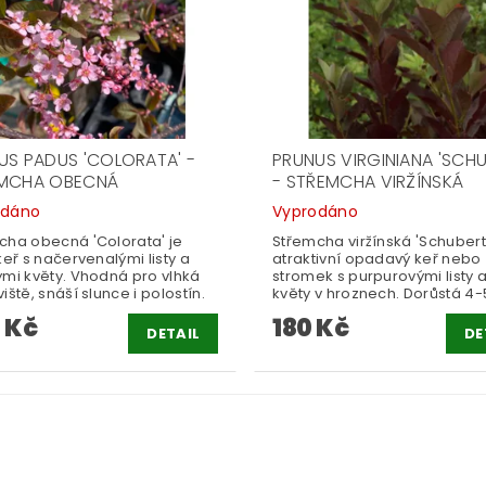
US PADUS 'COLORATA' -
PRUNUS VIRGINIANA 'SCHU
MCHA OBECNÁ
- STŘEMCHA VIRŽÍNSKÁ
odáno
Vyprodáno
cha obecná 'Colorata' je
Střemcha viržínská 'Schubert'
keř s načervenalými listy a
atraktivní opadavý keř nebo
ými květy. Vhodná pro vlhká
stromek s purpurovými listy a
iště, snáší slunce i polostín.
květy v hroznech. Dorůstá 4-
 Kč
180 Kč
DETAIL
DE