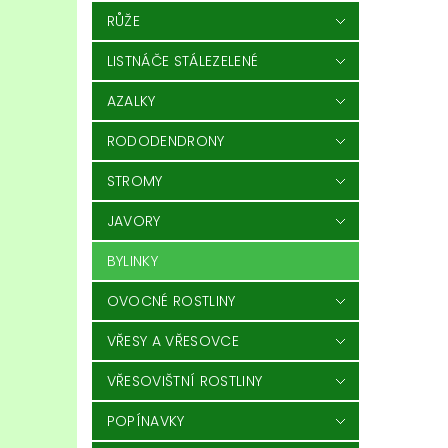
RŮŽE
LISTNÁČE STÁLEZELENÉ
AZALKY
RODODENDRONY
STROMY
JAVORY
BYLINKY
OVOCNÉ ROSTLINY
VŘESY A VŘESOVCE
VŘESOVIŠTNÍ ROSTLINY
POPÍNAVKY