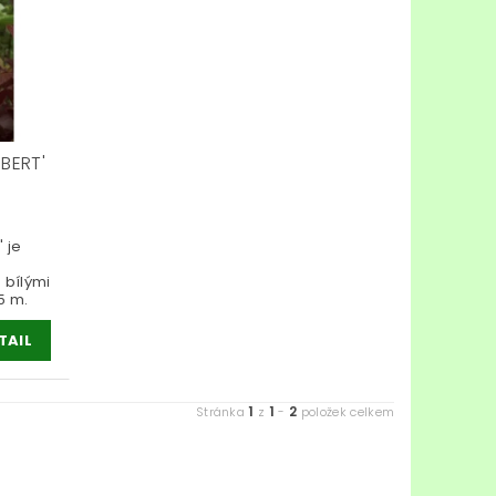
BERT'
 je
 bílými
5 m.
TAIL
1
1
2
Stránka
z
-
položek celkem