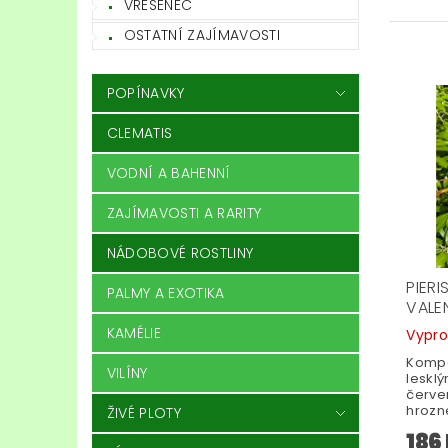
VŘESENEC
OSTATNÍ ZAJÍMAVOSTI
POPÍNAVKY
CLEMATIS
VODNÍ A BAHENNÍ
ZAJÍMAVOSTI A RARITY
NÁDOBOVÉ ROSTLINY
PIERI
PALMY A EXOTIKA
VALEN
KAMÉLIE
Vypr
Kompa
VILÍNY
lesklý
červen
hrozn
ŽIVÉ PLOTY
186