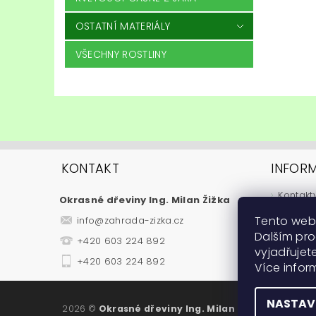
OSTATNÍ MATERIÁLY
VŠECHNY ROSTLINY
KONTAKT
INFOR
Kontakt
Okrasné dřeviny Ing. Milan Žižka
Jak nak
Tento web
info
@
zahrada-zizka.cz
Obchod
Dalším pr
+420 603 224 892
Podmínk
vyjadřujete
Fytosan
+420 603 224 892
Více info
Návody
NASTAV
2026 ©
Okrasné dřeviny Ing. Milan Žižka
, všechna 