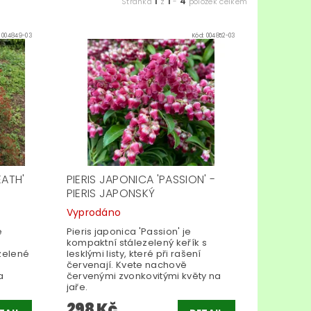
1
1
4
Stránka
z
-
položek celkem
:
004849-03
Kód:
004852-03
EATH'
PIERIS JAPONICA 'PASSION' -
PIERIS JAPONSKÝ
Vyprodáno
e
Pieris japonica 'Passion' je
kompaktní stálezelený keřík s
 zelené
lesklými listy, které při rašení
červenají. Kvete nachově
a
červenými zvonkovitými květy na
jaře.
298 Kč