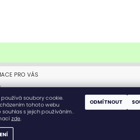
MACE PRO VÁS
y
upovat
 používá soubory cookie.
ní podmínky
ODMÍTNOUT
SO
ocházením tohoto webu
y ochrany osobních údajů
 souhlas s jejich používáním..
itární informace
rmací
zde
.
 na pěstování
ENÍ
práva vyhrazena