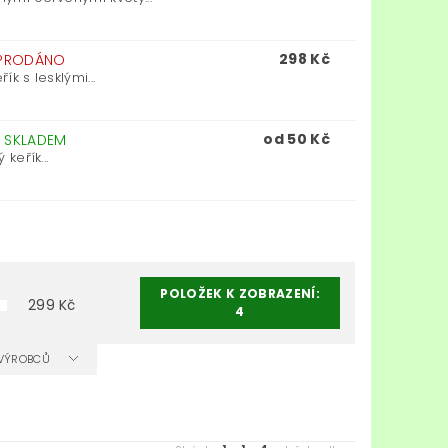
298 Kč
PRODÁNO
k s lesklými...
od 50 Kč
–
SKLADEM
keřík...
POLOŽEK K ZOBRAZENÍ:
299
Kč
4
A VÝROBCŮ