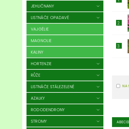
JEHLIČNANY
LISTNÁČE OPADAVÉ
2.
VAJGÉLIE
MAGNOLIE
3.
KALINY
HORTENZIE
RŮŽE
NA 
LISTNÁČE STÁLEZELENÉ
AZALKY
RODODENDRONY
STROMY
ABECE