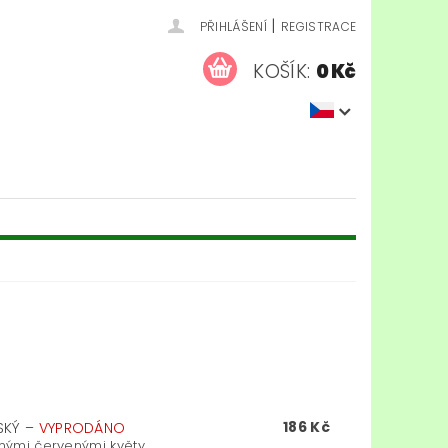
|
PŘIHLÁŠENÍ
REGISTRACE
KOŠÍK:
0 Kč
186 Kč
NSKÝ
–
VYPRODÁNO
nými červenými květy...