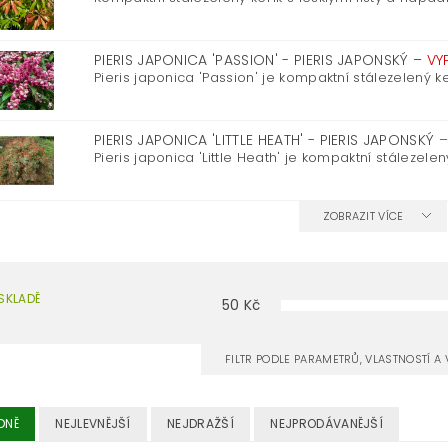
PIERIS JAPONICA 'PASSION' - PIERIS JAPONSKÝ
–
VY
Pieris japonica 'Passion' je kompaktní stálezelený keří
PIERIS JAPONICA 'LITTLE HEATH' - PIERIS JAPONSKÝ
Pieris japonica 'Little Heath' je kompaktní stálezelený 
ZOBRAZIT VÍCE
SKLADĚ
50
Kč
FILTR PODLE PARAMETRŮ, VLASTNOSTÍ 
DNĚ
NEJLEVNĚJŠÍ
NEJDRAŽŠÍ
NEJPRODÁVANĚJŠÍ