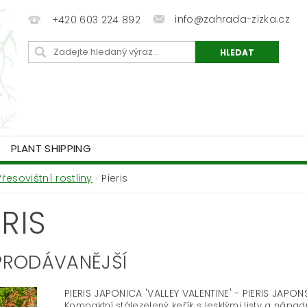
info@zahrada-zizka.cz
+420 603 224 892
PLANT SHIPPING
Vřesovištní rostliny
Pieris
ERIS
PRODÁVANĚJŠÍ
PIERIS JAPONICA 'VALLEY VALENTINE' - PIERIS JAPO
Kompaktní stálezelený keřík s lesklými listy a nápad