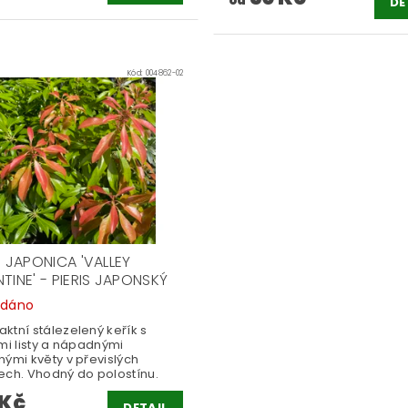
od
DE
Kód:
004862-02
S JAPONICA 'VALLEY
TINE' - PIERIS JAPONSKÝ
odáno
ktní stálezelený keřík s
mi listy a nápadnými
ými květy v převislých
ech. Vhodný do polostínu.
 Kč
DETAIL