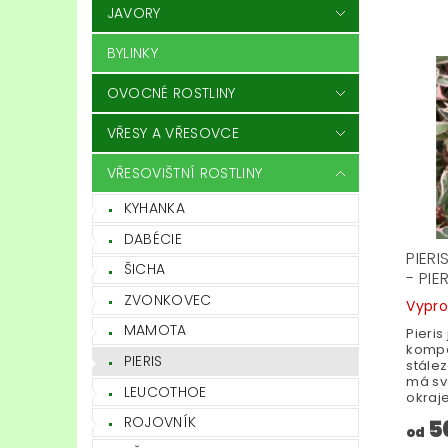
JAVORY
BYLINKY
OVOCNÉ ROSTLINY
VŘESY A VŘESOVCE
VŘESOVIŠTNÍ ROSTLINY
KYHANKA
DABÉCIE
PIERI
ŠICHA
- PIE
ZVONKOVEC
Vypr
MAMOTA
Pieris 
kompa
PIERIS
stález
má svě
LEUCOTHOE
okraje
ROJOVNÍK
5
od