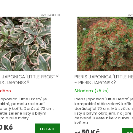
Kód:
004848-03
Kód
S JAPONICA 'LITTLE FROSTY'
PIERIS JAPONICA 'LITTLE H
RIS JAPONSKÝ
- PIERIS JAPONSKÝ
odáno
Skladem
(>5 ks)
japonica 'Little Frosty' je
Pieris japonica 'Little Heath' j
ktní, pomalu rostoucí
kompaktní stálezelený keřík
elený keřík. Dorůstá 70 cm,
dorůstající 70 cm. Má světle
tle zelené listy s bílým
listy s bílým okrajem, na jaře
m a bílé květy.
červené. Kvete bíle v dubnu 
květnu.
0 Kč
DETAIL
50 Kč