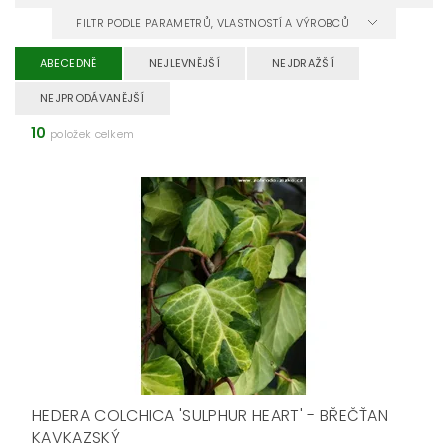
FILTR PODLE PARAMETRŮ, VLASTNOSTÍ A VÝROBCŮ
ABECEDNĚ
NEJLEVNĚJŠÍ
NEJDRAŽŠÍ
NEJPRODÁVANĚJŠÍ
10
položek celkem
HEDERA COLCHICA 'SULPHUR HEART' - BŘEČŤAN
KAVKAZSKÝ