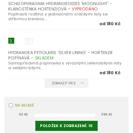
SCHIZOPHRAGMA HYDRANGEOIDES 'MOONLIGHT' -
KLANOSTĚNKA HORTENZIOVÁ
–
VYPRODÁNO
Popínavá rostlina s jedinečnými srdčitými listy se
stříbrnou kresbou....
od 180 Kč
3.
HYDRANGEA PETIOLARIS 'SILVER LINING' - HORTENZIE
POPÍNAVÁ
–
SKLADEM
Samopřísavná popínavka s výraznými zelenobílými listy
a velkými bílými...
od 180 Kč
ZOBRAZIT VÍCE
NA SKLADĚ
50
Kč
396
Kč
POLOŽEK K ZOBRAZENÍ:
10