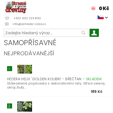
0 Kč
+420 603 224 892
info@zahrada-zizka.cz
SAMOPŘÍSAVNÉ
NEJPRODÁVANĚJŠÍ
1.
HEDERA HELIX 'GOLDEN KOLIBRI' - BŘEČŤAN
–
SKLADEM
Stálezelená popínavka s dekorativními listy. Střed zelený,
okraj žlutý....
186 Kč
2.