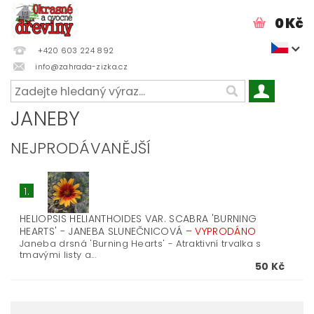
0 Kč
+420 603 224 892
info@zahrada-zizka.cz
JANEBY
NEJPRODÁVANĚJŠÍ
1.
HELIOPSIS HELIANTHOIDES VAR. SCABRA 'BURNING
HEARTS' - JANEBA SLUNEČNICOVÁ
–
VYPRODÁNO
Janeba drsná 'Burning Hearts' - Atraktivní trvalka s
tmavými listy a...
50 Kč