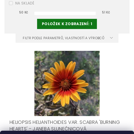
NA SKLADĚ
50
Kč
51
Kč
POLOŽEK K ZOBRAZENÍ:
1
FILTR PODLE PARAMETRŮ, VLASTNOSTÍ A VÝROBCŮ
HELIOPSIS HELIANTHOIDES VAR. SCABRA 'BURNING
HEARTS' - JANEBA SLUNEČNICOVÁ