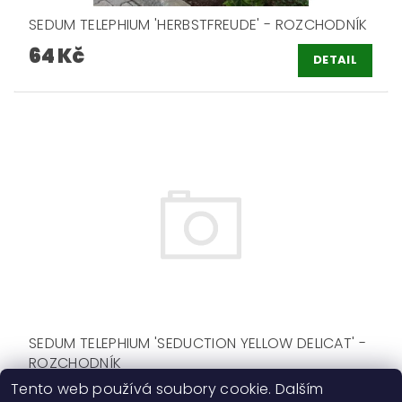
SEDUM TELEPHIUM 'HERBSTFREUDE' - ROZCHODNÍK
64 Kč
DETAIL
SEDUM TELEPHIUM 'SEDUCTION YELLOW DELICAT' -
ROZCHODNÍK
Tento web používá soubory cookie. Dalším
64 Kč
DETAIL