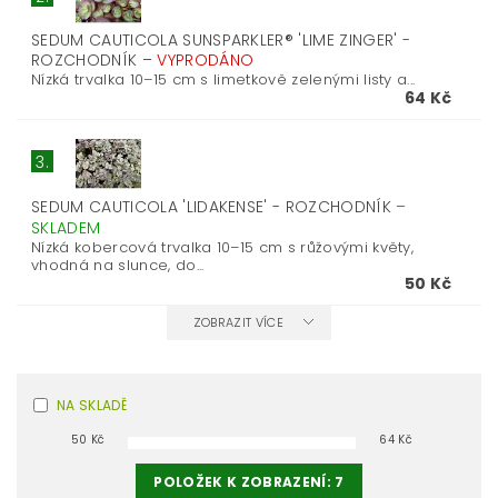
SEDUM CAUTICOLA SUNSPARKLER® 'LIME ZINGER' -
ROZCHODNÍK
–
VYPRODÁNO
Nízká trvalka 10–15 cm s limetkově zelenými listy a...
64 Kč
3.
SEDUM CAUTICOLA 'LIDAKENSE' - ROZCHODNÍK
–
SKLADEM
Nízká kobercová trvalka 10–15 cm s růžovými květy,
vhodná na slunce, do...
50 Kč
ZOBRAZIT VÍCE
NA SKLADĚ
50
Kč
64
Kč
POLOŽEK K ZOBRAZENÍ:
7