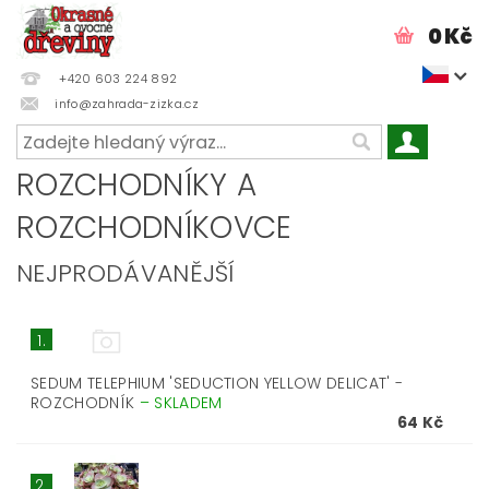
0 Kč
+420 603 224 892
info@zahrada-zizka.cz
ROZCHODNÍKY A
ROZCHODNÍKOVCE
NEJPRODÁVANĚJŠÍ
1.
SEDUM TELEPHIUM 'SEDUCTION YELLOW DELICAT' -
ROZCHODNÍK
–
SKLADEM
64 Kč
2.