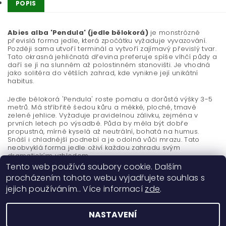
POPIS
Abies alba 'Pendula' (jedle bělokorá)
je monstrózně
převislá forma jedle, která zpočátku vyžaduje vyvazování.
Později sama utvoří terminál a vytvoří zajímavý převislý tvar.
Tato okrasná jehličnatá dřevina preferuje spíše vlhčí půdy a
daří se jí na slunném až polostinném stanovišti. Je vhodná
jako solitéra do větších zahrad, kde vynikne její unikátní
habitus.
Jedle bělokorá 'Pendula' roste pomalu a dorůstá výšky 3-5
metrů. Má stříbřitě šedou kůru a měkké, ploché, tmavě
zelené jehlice. Vyžaduje pravidelnou zálivku, zejména v
prvních letech po výsadbě. Půda by měla být dobře
propustná, mírně kyselá až neutrální, bohatá na humus.
Snáší i chladnější podnebí a je odolná vůči mrazu. Tato
neobvyklá forma jedle oživí každou zahradu svým
dramatickým vzhledem.
Tento web používá soubory cookie. Dalším
procházením tohoto webu vyjadřujete souhlas s
jejich používáním.. Více informací
zde
.
NASTAVENÍ