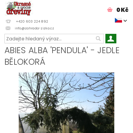
0 Kč
+420 603 224 892
info@zahrada-zizka.cz
ABIES ALBA 'PENDULA' - JEDLE
BĚLOKORÁ