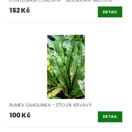
PONTEDERIA CORDATA - MODRÁSKA SRDČITÁ
152 Kč
DETAIL
RUMEX SANGUINEA - ŠŤOVÍK KRVAVÝ
100 Kč
DETAIL