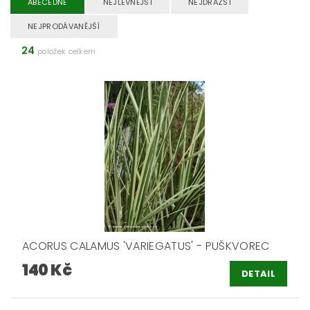
ABECEDNĚ
NEJLEVNĚJŠÍ
NEJDRAŽŠÍ
NEJPRODÁVANĚJŠÍ
24
položek celkem
ACORUS CALAMUS 'VARIEGATUS' - PUŠKVOREC
140 Kč
DETAIL