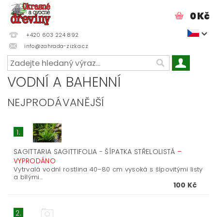
0 Kč
+420 603 224 892
info@zahrada-zizka.cz
VODNÍ A BAHENNÍ
NEJPRODÁVANĚJŠÍ
1.
SAGITTARIA SAGITTIFOLIA - ŠÍPATKA STŘELOLISTÁ
–
VYPRODÁNO
Vytrvalá vodní rostlina 40–80 cm vysoká s šípovitými listy
a bílými...
100 Kč
2.