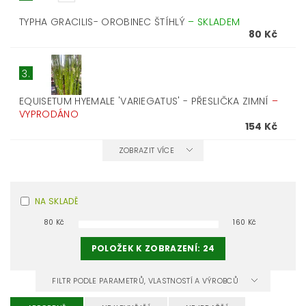
TYPHA GRACILIS- OROBINEC ŠTÍHLÝ
–
SKLADEM
80 Kč
3.
EQUISETUM HYEMALE 'VARIEGATUS' - PŘESLIČKA ZIMNÍ
–
VYPRODÁNO
154 Kč
ZOBRAZIT VÍCE
NA SKLADĚ
80
Kč
160
Kč
POLOŽEK K ZOBRAZENÍ:
24
FILTR PODLE PARAMETRŮ, VLASTNOSTÍ A VÝROBCŮ