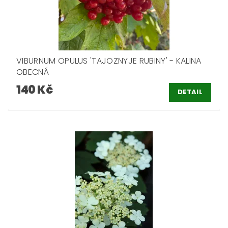
VIBURNUM OPULUS 'TAJOZNYJE RUBINY' - KALINA
OBECNÁ
140 Kč
DETAIL