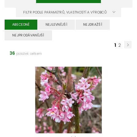
FILTR PODLE PARAMETRŮ, VLASTNOSTÍ A VÝROBCŮ
ABECEDNĚ
NEJLEVNĚJŠÍ
NEJDRAŽŠÍ
NEJPRODÁVANĚJŠÍ
1
2
36
položek celkem