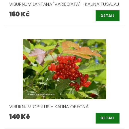
VIBURNUM LANTANA 'VARIEGATA' - KALINA TUŠALAJ
160 Kč
DETAIL
VIBURNUM OPULUS - KALINA OBECNÁ
140 Kč
DETAIL