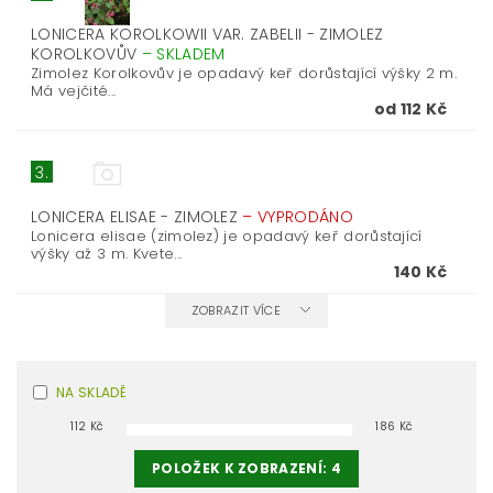
LONICERA KOROLKOWII VAR. ZABELII - ZIMOLEZ
KOROLKOVŮV
–
SKLADEM
Zimolez Korolkovův je opadavý keř dorůstající výšky 2 m.
Má vejčité...
od 112 Kč
3.
LONICERA ELISAE - ZIMOLEZ
–
VYPRODÁNO
Lonicera elisae (zimolez) je opadavý keř dorůstající
výšky až 3 m. Kvete...
140 Kč
ZOBRAZIT VÍCE
NA SKLADĚ
112
Kč
186
Kč
POLOŽEK K ZOBRAZENÍ:
4