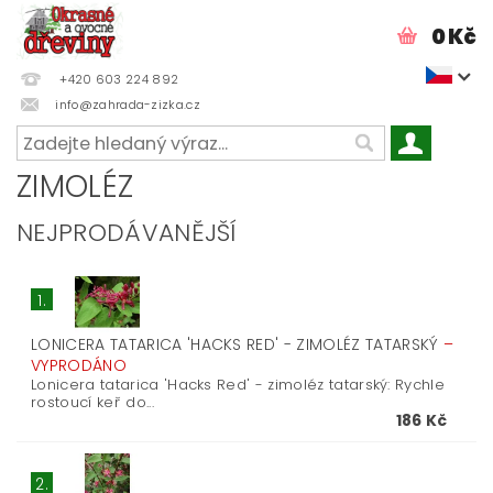
0 Kč
+420 603 224 892
info@zahrada-zizka.cz
ZIMOLÉZ
NEJPRODÁVANĚJŠÍ
1.
LONICERA TATARICA 'HACKS RED' - ZIMOLÉZ TATARSKÝ
–
VYPRODÁNO
Lonicera tatarica 'Hacks Red' - zimoléz tatarský: Rychle
rostoucí keř do...
186 Kč
2.