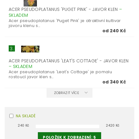
ACER PSEUDOPLATANUS 'PUGET PINK' - JAVOR KLEN
–
SKLADEM
Acer pseudoplatanus 'Puget Pink' je atraktivní kultivar
javoru klenu s...
od 240 Kč
3.
ACER PSEUDOPLATANUS 'LEAT'S COTTAGE' - JAVOR KLEN
–
SKLADEM
Acer pseudoplatanus 'Leat's Cottage' je pomalu
rostoucí javor klen s...
od 340 Kč
ZOBRAZIT VÍCE
NA SKLADĚ
240
Kč
2420
Kč
POLOŽEK K ZOBRAZENÍ:
5