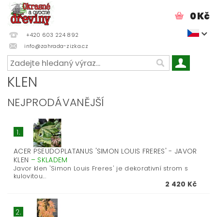
0 Kč
+420 603 224 892
info@zahrada-zizka.cz
KLEN
NEJPRODÁVANĚJŠÍ
1.
ACER PSEUDOPLATANUS 'SIMON LOUIS FRERES' - JAVOR
KLEN
–
SKLADEM
Javor klen 'Simon Louis Freres' je dekorativní strom s
kulovitou...
2 420 Kč
2.