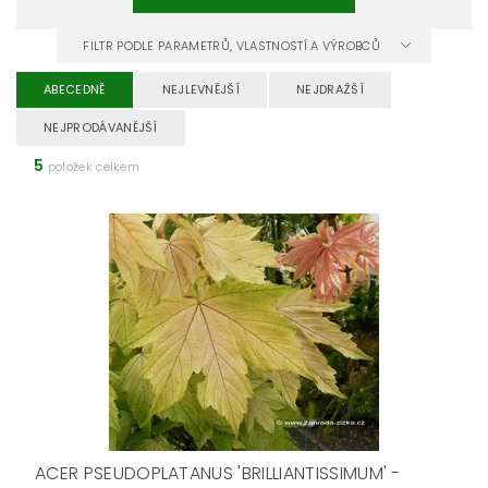
FILTR PODLE PARAMETRŮ, VLASTNOSTÍ A VÝROBCŮ
ABECEDNĚ
NEJLEVNĚJŠÍ
NEJDRAŽŠÍ
NEJPRODÁVANĚJŠÍ
5
položek celkem
ACER PSEUDOPLATANUS 'BRILLIANTISSIMUM' -