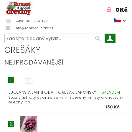
0 Kč
+420 603 224 892
info@zahrada-zizka.cz
OŘEŠÁKY
NEJPRODÁVANĚJŠÍ
1.
JUGLANS AILANTIFOLIA - OŘEŠÁK JAPONSKÝ
–
SKLADEM
Statný listnatý strom s velkými zpeřenými listy a chutnými
ořechy, do...
180 Kč
2.