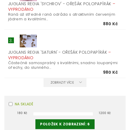
JUGLANS REGIA 'SYCHROV' - OŘEŠÁK POLOPAPÍRÁK
–
VYPRODÁNO
Raná až středně raná odrůda s atraktivním červeným
jádrem a kvalitními...
880 Kč
3.
JUGLANS REGIA 'SATURN' - OŘEŠÁK POLOPAPÍRÁK
–
VYPRODÁNO
Částečně samosprašný s kvalitními, snadno loupanými
ořechy, do slunného...
980 Kč
ZOBRAZIT VÍCE
NA SKLADĚ
180
Kč
1200
Kč
POLOŽEK K ZOBRAZENÍ:
6