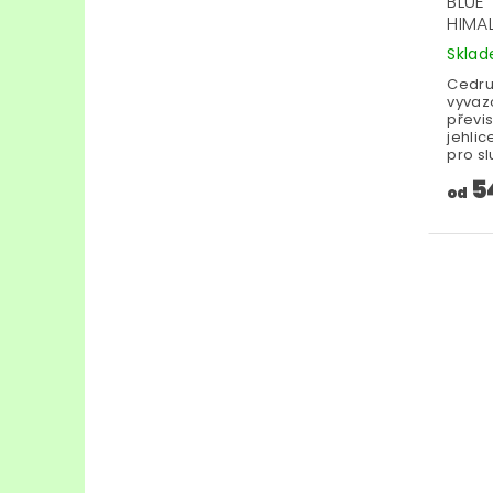
BLUE
HIMA
Skla
Cedru
vyvaz
převi
jehli
pro sl
5
od