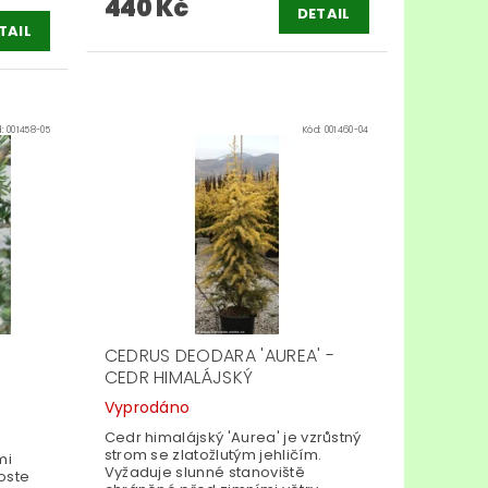
440 Kč
DETAIL
TAIL
d:
001458-05
Kód:
001460-04
CEDRUS DEODARA 'AUREA' -
CEDR HIMALÁJSKÝ
Vyprodáno
Cedr himalájský 'Aurea' je vzrůstný
strom se zlatožlutým jehličím.
mi
Vyžaduje slunné stanoviště
oste