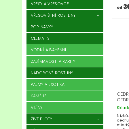
VŘESY A VŘESOVCE
3
od
VŘESOVIŠTNÍ ROSTLINY
POPÍNAVKY
CLEMATIS
VODNÍ A BAHENNÍ
ZAJÍMAVOSTI A RARITY
NÁDOBOVÉ ROSTLINY
PALMY A EXOTIKA
CEDR
KAMÉLIE
CEDR
VILÍNY
Skla
Nízká
ŽIVÉ PLOTY
cedru
mladý