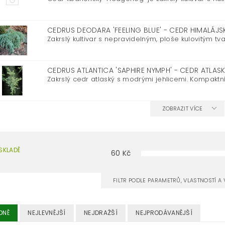
CEDRUS DEODARA 'FEELING BLUE' - CEDR HIMALÁJ
Zakrslý kultivar s nepravidelným, ploše kulovitým tv
CEDRUS ATLANTICA 'SAPHIRE NYMPH' - CEDR ATLAS
Zakrslý cedr atlaský s modrými jehlicemi. Kompaktní t
ZOBRAZIT VÍCE
SKLADĚ
60
Kč
FILTR PODLE PARAMETRŮ, VLASTNOSTÍ 
DNĚ
NEJLEVNĚJŠÍ
NEJDRAŽŠÍ
NEJPRODÁVANĚJŠÍ