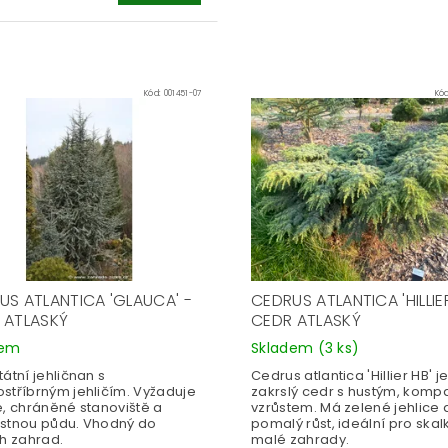
Kód:
001451-07
Kó
US ATLANTICA 'GLAUCA' -
CEDRUS ATLANTICA 'HILLIER
 ATLASKÝ
CEDR ATLASKÝ
dem
Skladem
(3 ks)
átní jehličnan s
Cedrus atlantica 'Hillier HB' j
stříbrným jehličím. Vyžaduje
zakrslý cedr s hustým, komp
é, chráněné stanoviště a
vzrůstem. Má zelené jehlice 
stnou půdu. Vhodný do
pomalý růst, ideální pro skal
ch zahrad.
malé zahrady.