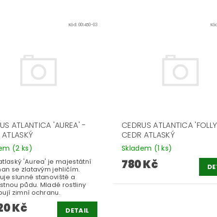
Kód:
001450-03
Kó
US ATLANTICA 'AUREA' -
CEDRUS ATLANTICA 'FOLLY'
 ATLASKÝ
CEDR ATLASKÝ
dem
(2 ks)
Skladem
(1 ks)
tlaský 'Aurea' je majestátní
780 Kč
DE
nan se zlatavým jehličím.
uje slunné stanoviště a
stnou půdu. Mladé rostliny
bují zimní ochranu.
20 Kč
DETAIL