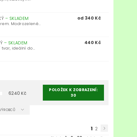
od 340 Kč
SKÝ
–
SKLADEM
arem. Modrozelené...
440 Kč
KÝ
–
SKLADEM
var, ideální do...
POLOŽEK K ZOBRAZENÍ:
6240
Kč
30
A VÝROBCŮ
1
2