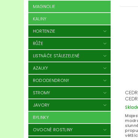
MAGNOLIE
KALINY
HORTENZIE
RŮŽE
LISTNÁČE STÁLEZELENÉ
AZALKY
RODODENDRONY
CEDR
STROMY
CEDR
JAVORY
Skla
Majest
BYLINKY
modro
slunn
OVOCNÉ ROSTLINY
propu
větší