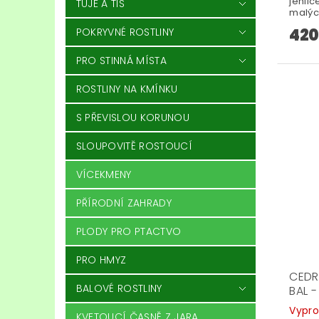
jehli
TÚJE A TIS
malýc
420
POKRYVNÉ ROSTLINY
PRO STINNÁ MÍSTA
ROSTLINY NA KMÍNKU
S PŘEVISLOU KORUNOU
SLOUPOVITĚ ROSTOUCÍ
VÍCEKMENY
PŘÍRODNÍ ZAHRADY
PLODY PRO PTACTVO
PRO HMYZ
CEDR
BALOVÉ ROSTLINY
BAL 
Vypr
KVETOUCÍ ČASNĚ Z JARA