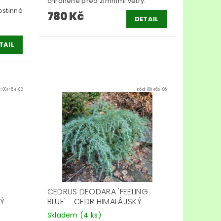
chráněné před zimními větry.
ostinné
780 Kč
DETAIL
TAIL
d:
001464-02
Kód:
001465-06
CEDRUS DEODARA 'FEELING
KÝ
BLUE' - CEDR HIMALÁJSKÝ
Skladem
(4 ks)