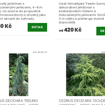
vitý jehličnan s
Cedr himalájský 'Feelin Sunny
zelenými jehlicemi, 4–8 m
dekorativní jehličnan s
ý, na slunce do propustné
kaskádovitým růstem a
 mrazuvzdorný a vhodný jako
žlutozelenými jehlicemi. Dor
rní akcent do zahrady.
3 m výšky a preferuje slunné
stanoviště.
40 Kč
DETAIL
420 Kč
od
DE
Kód:
001467-03
Kód
US DEODARA 'FEELING
CEDRUS DEODARA 'GOLD