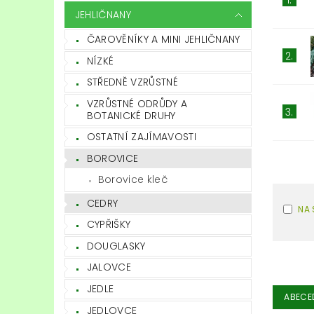
JEHLIČNANY
ČAROVĚNÍKY A MINI JEHLIČNANY
2.
NÍZKÉ
STŘEDNĚ VZRŮSTNÉ
VZRŮSTNÉ ODRŮDY A
3.
BOTANICKÉ DRUHY
OSTATNÍ ZAJÍMAVOSTI
BOROVICE
Borovice kleč
CEDRY
NA 
CYPŘIŠKY
DOUGLASKY
JALOVCE
JEDLE
ABECE
JEDLOVCE