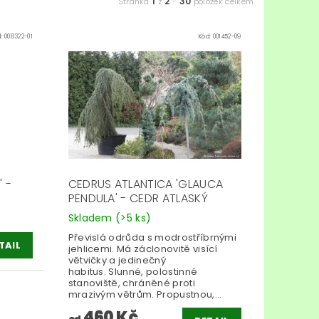
1
2
30
Stránka
z
-
položek celkem
d:
008322-01
Kód:
001452-09
 -
CEDRUS ATLANTICA 'GLAUCA
PENDULA' - CEDR ATLASKÝ
Skladem
(>5 ks)
Převislá odrůda s modrostříbrnými
TAIL
jehlicemi. Má záclonovitě visící
větvičky a jedinečný
habitus. Slunné, polostinné
stanoviště, chráněné proti
mrazivým větrům. Propustnou,...
460 Kč