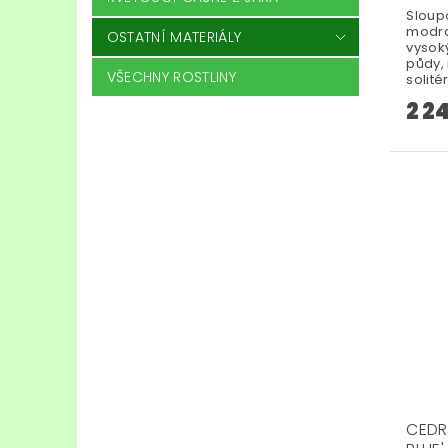
Sloupo
modro
OSTATNÍ MATERIÁLY
vysok
půdy,
VŠECHNY ROSTLINY
solité
2 2
CEDR