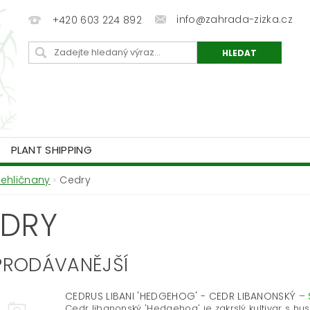
info@zahrada-zizka.cz
+420 603 224 892
PLANT SHIPPING
Jehličnany
Cedry
DRY
PRODÁVANĚJŠÍ
CEDRUS LIBANI 'HEDGEHOG' - CEDR LIBANONSKÝ
–
Cedr libanonský 'Hedgehog' je zakrslý kultivar s hust