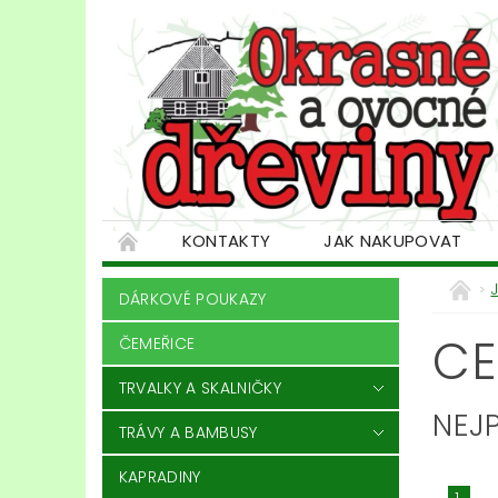
KONTAKTY
JAK NAKUPOVAT
DÁRKOVÉ POUKAZY
CE
ČEMEŘICE
TRVALKY A SKALNIČKY
NEJ
TRÁVY A BAMBUSY
KAPRADINY
1.