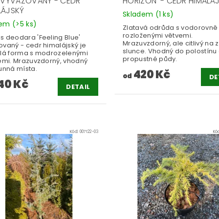
' VYVAZOVANÝ - CEDR
HORIZON' - CEDR HIMALÁ
LÁJSKÝ
Skladem
(1 ks)
dem
(>5 ks)
Zlatavá odrůda s vodorovně
rozloženými větvemi.
s deodara 'Feeling Blue'
Mrazuvzdorný, ale citlivý na 
ovaný - cedr himalájský je
slunce. Vhodný do polostínu
slá forma s modrozelenými
propustné půdy.
cemi. Mrazuvzdorný, vhodný
unná místa.
420 Kč
od
DE
40 Kč
DETAIL
Kód:
007122-03
Kó