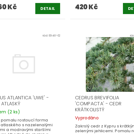
60 Kč
420 Kč
DETAIL
DE
Kód:
001457-02
Kó
US ATLANTICA 'UWE' -
CEDRUS BREVIFOLIA
 ATLASKÝ
'COMPACTA' - CEDR
KRÁTKOLISTÝ
dem
(2 ks)
Vyprodáno
, pomalu rostoucí forma
 atlaského s nazelenalými
Zakrslý cedr z Kypru s krátký
mi a modravými staršími
zelenými jehlicemi. Pomalu r