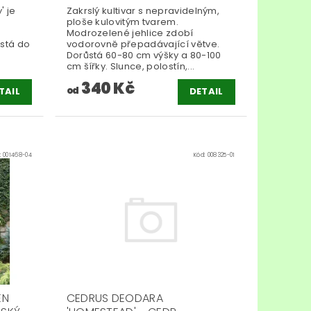
' je
Zakrslý kultivar s nepravidelným,
ploše kulovitým tvarem.
Modrozelené jehlice zdobí
ůstá do
vodorovně přepadávající větve.
Dorůstá 60-80 cm výšky a 80-100
cm šířky. Slunce, polostín,...
340 Kč
od
TAIL
DETAIL
:
001468-04
Kód:
008325-01
EN
CEDRUS DEODARA