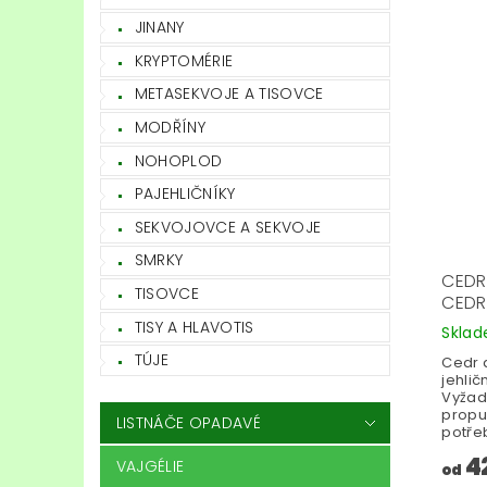
JINANY
KRYPTOMÉRIE
METASEKVOJE A TISOVCE
MODŘÍNY
NOHOPLOD
PAJEHLIČNÍKY
SEKVOJOVCE A SEKVOJE
SMRKY
CEDR
TISOVCE
CEDR
TISY A HLAVOTIS
Skla
TÚJE
Cedr a
jehlič
Vyžad
propu
LISTNÁČE OPADAVÉ
potře
4
VAJGÉLIE
od