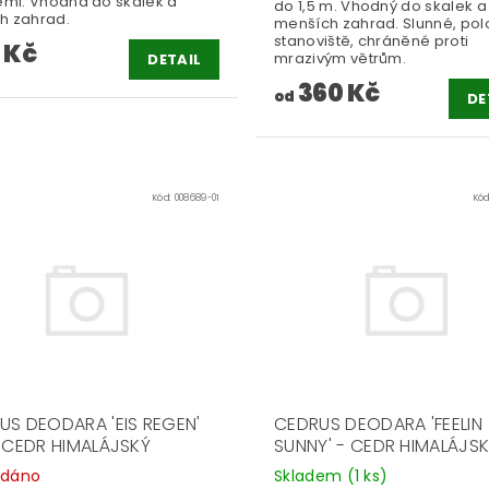
cemi. Vhodná do skalek a
do 1,5 m. Vhodný do skalek a
h zahrad.
menších zahrad. Slunné, pol
stanoviště, chráněné proti
 Kč
mrazivým větrům.
DETAIL
360 Kč
od
DE
Kód:
008689-01
Kó
US DEODARA 'EIS REGEN'
CEDRUS DEODARA 'FEELIN
- CEDR HIMALÁJSKÝ
SUNNY' - CEDR HIMALÁJS
odáno
Skladem
(1 ks)