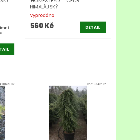
JSKÝ
'HOMESTEAD' - CEDR
HIMALÁJSKÝ
Vyprodáno
560 Kč
DETAIL
zimní
 a
TAIL
d:
001470-02
Kód:
001472-07