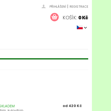
|
PŘIHLÁŠENÍ
REGISTRACE
KOŠÍK:
0 Kč
od 420 Kč
SKLADEM
ým, kulovitým...