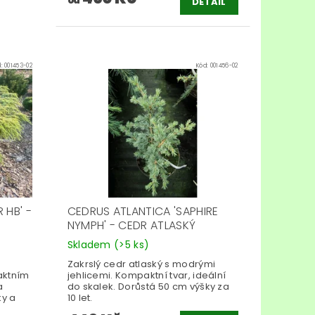
od
DETAIL
d:
001453-02
Kód:
001456-02
 HB' -
CEDRUS ATLANTICA 'SAPHIRE
NYMPH' - CEDR ATLASKÝ
Skladem
(>5 ks)
e
Zakrslý cedr atlaský s modrými
aktním
jehlicemi. Kompaktní tvar, ideální
a
do skalek. Dorůstá 50 cm výšky za
ky a
10 let.