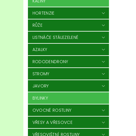
KALINY
HORTENZIE
RŮŽE
LISTNÁČE STÁLEZELENÉ
AZALKY
RODODENDRONY
STROMY
JAVORY
BYLINKY
OVOCNÉ ROSTLINY
VŘESY A VŘESOVCE
VŘESOVIŠTNÍ ROSTLINY