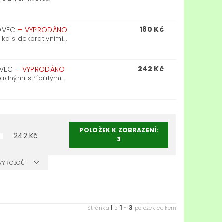
180 Kč
KOVEC
–
VYPRODÁNO
a s dekorativními...
242 Kč
OVEC
–
VYPRODÁNO
dnými stříbřitými...
POLOŽEK K ZOBRAZENÍ:
242
Kč
3
A VÝROBCŮ
1
1
3
Stránka
z
-
položek celkem