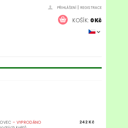
|
PŘIHLÁŠENÍ
REGISTRACE
KOŠÍK:
0 Kč
242 Kč
NKOVEC
–
VYPRODÁNO
odrých květů,...