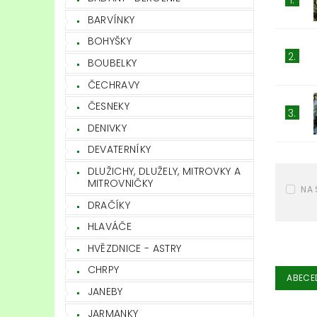
BARVÍNKY
BOHYŠKY
2.
BOUBELKY
ČECHRAVY
ČESNEKY
3.
DENIVKY
DEVATERNÍKY
DLUŽICHY, DLUŽELY, MITROVKY A
MITROVNIČKY
NA 
DRAČÍKY
HLAVÁČE
HVĚZDNICE - ASTRY
CHRPY
ABECE
JANEBY
JARMANKY