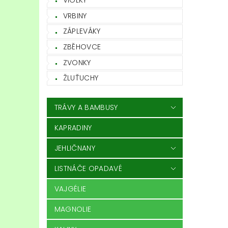
VIOLKY
VRBINY
ZÁPLEVÁKY
ZBĚHOVCE
ZVONKY
ŽLUŤUCHY
TRÁVY A BAMBUSY
KAPRADINY
JEHLIČNANY
LISTNÁČE OPADAVÉ
VAJGÉLIE
MAGNOLIE