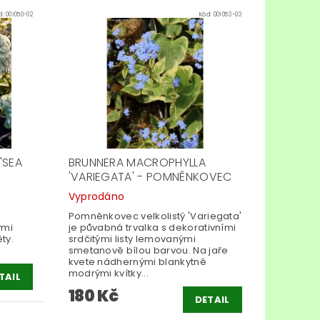
d:
001050-02
Kód:
001053-03
'SEA
BRUNNERA MACROPHYLLA
'VARIEGATA' - POMNĚNKOVEC
Vyprodáno
Pomněnkovec velkolistý 'Variegata'
ými
je půvabná trvalka s dekorativními
ty.
srdčitými listy lemovanými
smetanově bílou barvou. Na jaře
kvete nádhernými blankytně
modrými kvítky...
TAIL
180 Kč
DETAIL