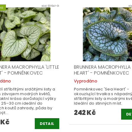
Kód:
007847-01
Kó
ka
NERA MACROPHYLLA 'LITTLE
BRUNNERA MACROPHYLLA 
T' - POMNĚNKOVEC
HEART' - POMNĚNKOVEC
odáno
Vyprodáno
í stříbřitými srdčitými listy a
Pomněnkovec 'Sea Heart' -
m závojem modrých květů,
okouzlující trvalka s nápadn
ktní krása dorůstající výšky
stříbřitými listy a modrými kvě
 25–30 cm ideální do
Ideální do stinných míst.
ých koutů zahrady, půda by
242 Kč
ýt...
DE
 Kč
DETAIL