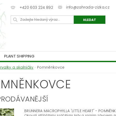
info@zahrada-zizka.cz
+420 603 224 892
PLANT SHIPPING
Trvalky a skalničky
Pomněnkovce
OMNĚNKOVCE
PRODÁVANĚJŠÍ
BRUNNERA MACROPHYLLA 'LITTLE HEART' - POMNĚ
Okouzlí stříbřitými srdčitými listy a jarním závojem m