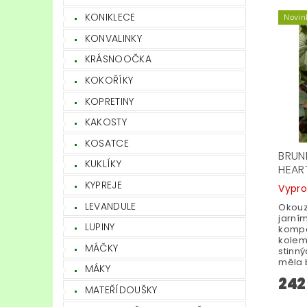
KONIKLECE
Novin
KONVALINKY
KRÁSNOOČKA
KOKOŘÍKY
KOPRETINY
KAKOSTY
KOSATCE
BRUN
KUKLÍKY
HEAR
KYPREJE
Vypr
LEVANDULE
Okouzl
jarní
LUPINY
kompa
kolem
MÁČKY
stinn
měla b
MÁKY
242
MATEŘÍDOUŠKY