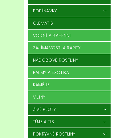
POPÍNAVKY
CLEMATIS
VODNÍ A BAHENNÍ
ZAJÍMAVOSTI A RARITY
NÁDOBOVÉ ROSTLINY
PALMY A EXOTIKA
KAMÉLIE
VILÍNY
ŽIVÉ PLOTY
TÚJE A TIS
POKRYVNÉ ROSTLINY