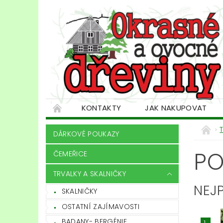
KONTAKTY
JAK NAKUPOVAT
DÁRKOVÉ POUKAZY
P
ČEMEŘICE
TRVALKY A SKALNIČKY
NEJ
SKALNIČKY
OSTATNÍ ZAJÍMAVOSTI
BADANY- BERGÉNIE
1.