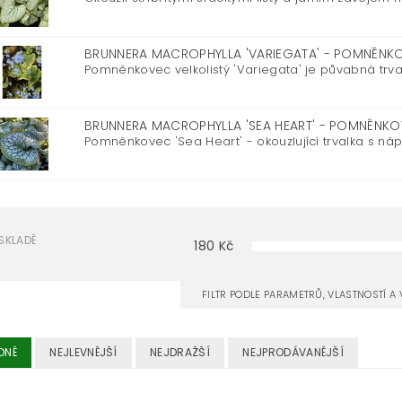
BRUNNERA MACROPHYLLA 'VARIEGATA' - POMNĚN
Pomněnkovec velkolistý 'Variegata' je půvabná trvalk
BRUNNERA MACROPHYLLA 'SEA HEART' - POMNĚNK
Pomněnkovec 'Sea Heart' - okouzlující trvalka s nápa
SKLADĚ
180
Kč
FILTR PODLE PARAMETRŮ, VLASTNOSTÍ 
DNĚ
NEJLEVNĚJŠÍ
NEJDRAŽŠÍ
NEJPRODÁVANĚJŠÍ