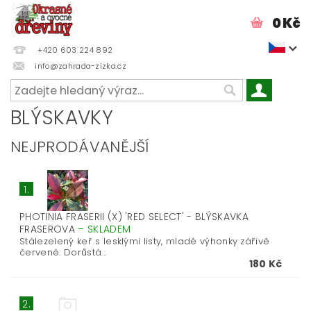
0 Kč
+420 603 224 892
info@zahrada-zizka.cz
BLÝSKAVKY
NEJPRODÁVANĚJŠÍ
1.
PHOTINIA FRASERII (X) 'RED SELECT' - BLÝSKAVKA
FRASEROVA
–
SKLADEM
Stálezelený keř s lesklými listy, mladé výhonky zářivě
červené. Dorůstá...
180 Kč
2.