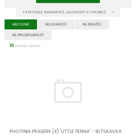
FILTR PODLE PARAMETRŮ, VLASTNOSTÍ A VÝROBCŮ
ABECEDNĚ
NEJLEVNĚJŠÍ
NEJDRAŽŠÍ
NEJPRODÁVANĚJŠÍ
10
položek celkem
PHOTINIA FRASERII (X) 'LITTLE FENNA' - BLÝSKAVKA