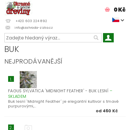
0 Kč
+420 603 224 892
info@zahrada-zizka.cz
BUK
NEJPRODÁVANĚJŠÍ
1.
FAGUS SYLVATICA 'MIDNIGHT FEATHER' - BUK LESNÍ
–
SKLADEM
Buk lesní 'Midnight Feather' je elegantní kultivar s tmavě
purpurovými,...
od 460 Kč
2.