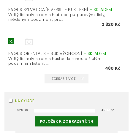
FAGUS SYLVATICA 'RIVERSII' - BUK LESNÍ
–
SKLADEM
Velký listnatý strom s hluboce purpurovými listy,
měděným podzimem, pro...
2 320 Kč
3.
FAGUS ORIENTALIS - BUK VÝCHODNÍ
–
SKLADEM
Velký listnatý strom s hustou korunou a žlutým
podzimním listem, ...
480 Kč
ZOBRAZIT VÍCE
NA SKLADĚ
420
Kč
4200
Kč
POLOŽEK K ZOBRAZENÍ:
34