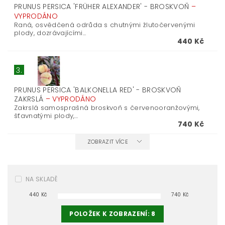
PRUNUS PERSICA 'FRÜHER ALEXANDER' - BROSKVOŇ
–
VYPRODÁNO
Raná, osvědčená odrůda s chutnými žlutočervenými
plody, dozrávajícími...
440 Kč
3.
PRUNUS PERSICA 'BALKONELLA RED' - BROSKVOŇ
ZAKRSLÁ
–
VYPRODÁNO
Zakrslá samosprašná broskvoň s červenooranžovými,
šťavnatými plody,...
740 Kč
ZOBRAZIT VÍCE
NA SKLADĚ
440
Kč
740
Kč
POLOŽEK K ZOBRAZENÍ:
8