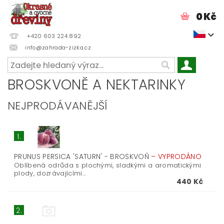
0 Kč
+420 603 224 892
info@zahrada-zizka.cz
BROSKVONĚ A NEKTARINKY
NEJPRODÁVANĚJŠÍ
1.
PRUNUS PERSICA 'SATURN' - BROSKVOŇ
–
VYPRODÁNO
Oblíbená odrůda s plochými, sladkými a aromatickými
plody, dozrávajícími...
440 Kč
2.