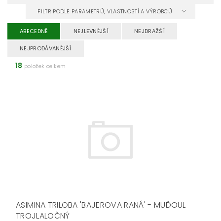
FILTR PODLE PARAMETRŮ, VLASTNOSTÍ A VÝROBCŮ
ABECEDNĚ
NEJLEVNĚJŠÍ
NEJDRAŽŠÍ
NEJPRODÁVANĚJŠÍ
18
položek celkem
ASIMINA TRILOBA 'BAJEROVA RANÁ' - MUĎOUL
TROJLALOČNÝ