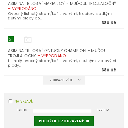
ASIMINA TRILOBA 'MARIA JOY' - MUĎOUL TROJLALOČNÝ
–
VYPRODÁNO
Ovocný listnatý strom/keř s velkými, tropicky sladkými
žlutými plody do...
680 Kč
3.
ASIMINA TRILOBA 'KENTUCKY CHAMPION' - MUĎOUL
TROJLALOČNÝ
–
VYPRODÁNO
Listnatý ovocný strom/keř s velkými, chutnými zlatavými
plody...
680 Kč
ZOBRAZIT VÍCE
NA SKLADĚ
140
Kč
1220
Kč
POLOŽEK K ZOBRAZENÍ:
18