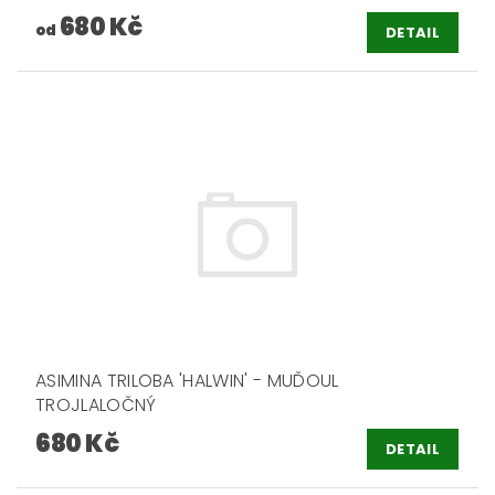
680 Kč
od
DETAIL
ASIMINA TRILOBA 'HALWIN' - MUĎOUL
TROJLALOČNÝ
680 Kč
DETAIL