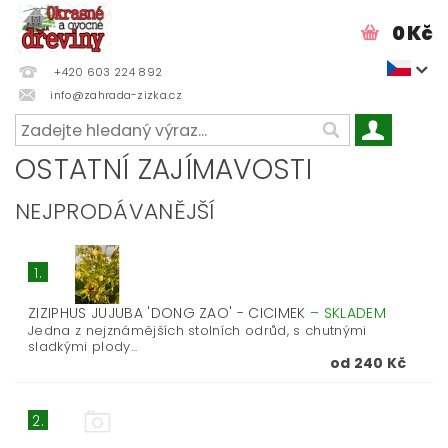
0 Kč
+420 603 224 892
info@zahrada-zizka.cz
OSTATNÍ ZAJÍMAVOSTI
NEJPRODÁVANĚJŠÍ
1.
ZIZIPHUS JUJUBA 'DONG ZAO' - CICIMEK
–
SKLADEM
Jedna z nejznámějších stolních odrůd, s chutnými
sladkými plody...
od 240 Kč
2.