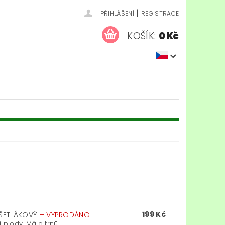
|
PŘIHLÁŠENÍ
REGISTRACE
KOŠÍK:
0 Kč
199 Kč
EŠETLÁKOVÝ
–
VYPRODÁNO
plody. Málo trnů,...