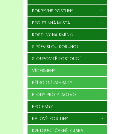
POKRYVNÉ ROSTLINY
PRO STINNÁ MÍSTA
ROSTLINY NA KMÍNKU
S PŘEVISLOU KORUNOU
SLOUPOVITĚ ROSTOUCÍ
VÍCEKMENY
PŘÍRODNÍ ZAHRADY
PLODY PRO PTACTVO
PRO HMYZ
BALOVÉ ROSTLINY
KVETOUCÍ ČASNĚ Z JARA