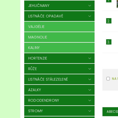
JEHLIČNANY
LISTNÁČE OPADAVÉ
2.
VAJGÉLIE
MAGNOLIE
3.
KALINY
HORTENZIE
RŮŽE
NA 
LISTNÁČE STÁLEZELENÉ
AZALKY
RODODENDRONY
STROMY
ABECE