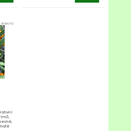
d:
003042-02
rativní
trnů,
 pevné,
ohatě