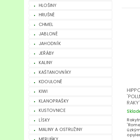
HLOŠINY
HRUŠNĚ
CHMEL
JABLONĚ
JAHODNÍK
JEŘÁBY
KALINY
KAŠTANOVNÍKY
KDOULONĚ
HIPP
KIWI
'POLL
KLANOPRAŠKY
RAKY
KUSTOVNICE
Skla
LÍSKY
Rakytn
'Rome
MALINY A OSTRUŽINY
úzkými
opylen
MERUŇKY