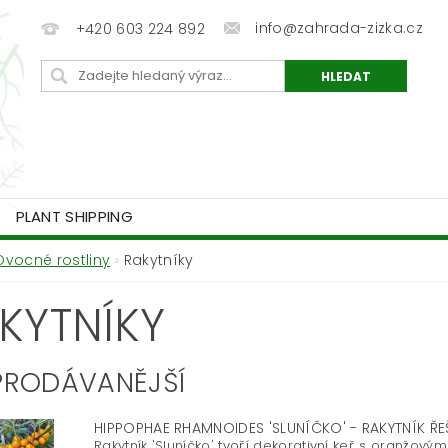
info@zahrada-zizka.cz
+420 603 224 892
PLANT SHIPPING
Ovocné rostliny
Rakytníky
KYTNÍKY
PRODÁVANĚJŠÍ
HIPPOPHAE RHAMNOIDES 'SLUNÍČKO' - RAKYTNÍK Ř
Rakytník 'Sluníčko' tvoří dekorativní keř s oranžovými 