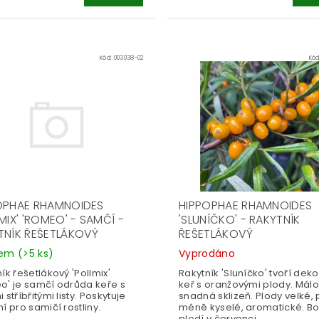
Kód:
003038-02
Kó
OPHAE RHAMNOIDES
HIPPOPHAE RHAMNOIDES
MIX' 'ROMEO' - SAMČÍ -
'SLUNÍČKO' - RAKYTNÍK
TNÍK ŘEŠETLÁKOVÝ
ŘEŠETLÁKOVÝ
dem
(>5 ks)
Vyprodáno
ík řešetlákový 'Pollmix'
Rakytník 'Sluníčko' tvoří deko
o' je samčí odrůda keře s
keř s oranžovými plody. Málo 
 stříbřitými listy. Poskytuje
snadná sklizeň. Plody velké,
í pro samičí rostliny.
méně kyselé, aromatické. B
plodí v červenci.