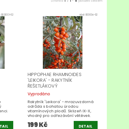
1
1
5
Stránka
z
-
položek celkem
:
003033-02
Kód:
003034-02
HIPPOPHAE RHAMNOIDES
'LEIKORA' - RAKYTNÍK
ŘEŠETLÁKOVÝ
Vyprodáno
é
Rakytník 'Leikora' - mrazuvzdorná
ý
odrůda s bohatou úrodou
enci.
vitamínových plodů. Sklizeň IX-X,
vhodný pro odřezávání větévek.
199 Kč
TAIL
DETAIL