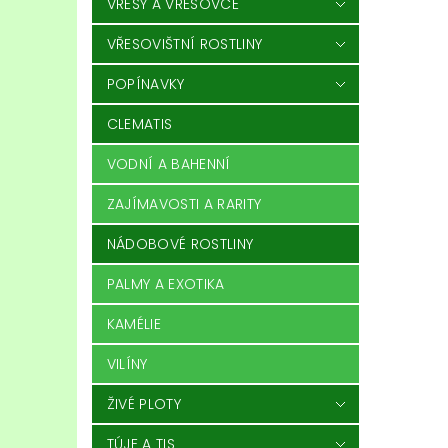
VŘESY A VŘESOVCE
VŘESOVIŠTNÍ ROSTLINY
POPÍNAVKY
CLEMATIS
VODNÍ A BAHENNÍ
ZAJÍMAVOSTI A RARITY
NÁDOBOVÉ ROSTLINY
PALMY A EXOTIKA
KAMÉLIE
VILÍNY
ŽIVÉ PLOTY
TÚJE A TIS