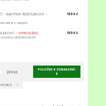
199 Kč
ČÍ - RAKYTNÍK ŘEŠETLÁKOVÝ
–
da keře s úzkými...
199 Kč
ŠETLÁKOVÝ
–
VYPRODÁNO
 úrodou vitamínových...
POLOŽEK K ZOBRAZENÍ:
200
Kč
5
A VÝROBCŮ