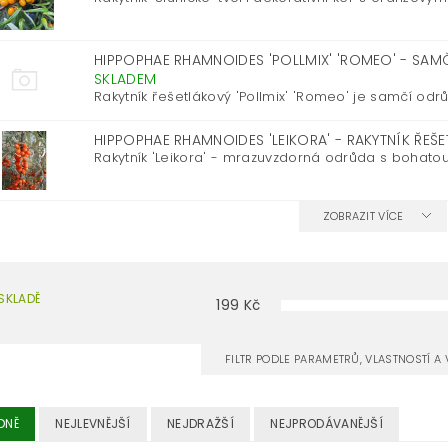
HIPPOPHAE RHAMNOIDES 'POLLMIX' 'ROMEO' - SAM
SKLADEM
Rakytník řešetlákový 'Pollmix' 'Romeo' je samčí odrů
HIPPOPHAE RHAMNOIDES 'LEIKORA' - RAKYTNÍK ŘE
Rakytník 'Leikora' - mrazuvzdorná odrůda s bohatou
ZOBRAZIT VÍCE
SKLADĚ
199
Kč
FILTR PODLE PARAMETRŮ, VLASTNOSTÍ 
DNĚ
NEJLEVNĚJŠÍ
NEJDRAŽŠÍ
NEJPRODÁVANĚJŠÍ