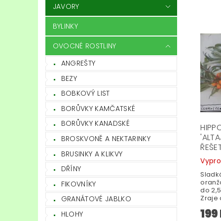
JAVORY
BYLINKY
OVOCNÉ ROSTLINY
ANGREŠTY
BEZY
BOBKOVÝ LIST
BORŮVKY KAMČATSKÉ
BORŮVKY KANADSKÉ
HIPP
'ALTA
BROSKVONĚ A NEKTARINKY
ŘEŠE
BRUSINKY A KLIKVY
Vypr
DŘÍNY
Sladk
oranž
FIKOVNÍKY
do 2,5
Zraje 
GRANÁTOVÉ JABLKO
199
HLOHY