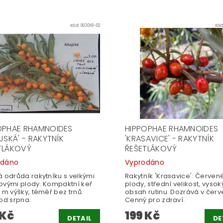
Kód:
003018-02
Kód
OPHAE RHAMNOIDES
HIPPOPHAE RHAMNOIDES
JSKÁ' - RAKYTNÍK
'KRASAVICE' - RAKYTNÍK
TLÁKOVÝ
ŘEŠETLÁKOVÝ
odáno
Vyprodáno
á odrůda rakytníku s velkými
Rakytník 'Krasavice': Červen
ovými plody. Kompaktní keř
plody, střední velikost, vysok
 m výšky, téměř bez trnů.
obsah rutinu. Dozrává v červ
od srpna.
Cenný pro zdraví.
 Kč
199 Kč
DETAIL
DE