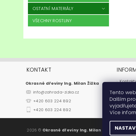
OSTATNÍ MATERIÁLY
VŠECHNY ROSTLINY
KONTAKT
INFOR
Kontakt
Okrasné dřeviny Ing. Milan Žižka
Jak nak
Tento web
info
@
zahrada-zizka.cz
Obchod
Dalším pr
+420 603 224 892
Podmínk
vyjadřujete
Fytosan
+420 603 224 892
Více info
Návody
NASTAV
2026 ©
Okrasné dřeviny Ing. Milan Žižka
, všechna 