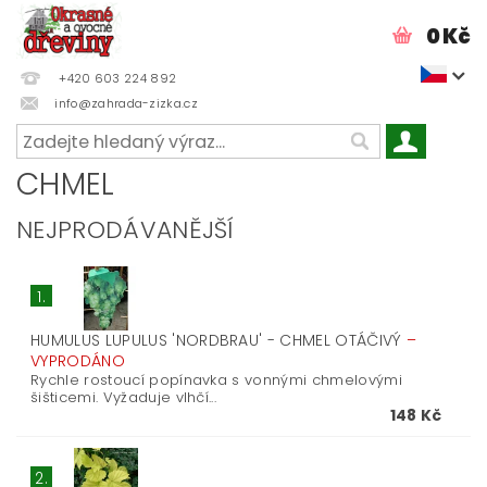
0 Kč
+420 603 224 892
info@zahrada-zizka.cz
CHMEL
NEJPRODÁVANĚJŠÍ
1.
HUMULUS LUPULUS 'NORDBRAU' - CHMEL OTÁČIVÝ
–
VYPRODÁNO
Rychle rostoucí popínavka s vonnými chmelovými
šišticemi. Vyžaduje vlhčí...
148 Kč
2.