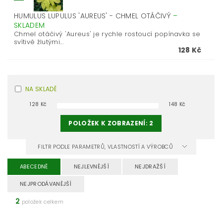
HUMULUS LUPULUS 'AUREUS' - CHMEL OTÁČIVÝ
–
SKLADEM
Chmel otáčivý 'Aureus' je rychle rostoucí popínavka se
svítivě žlutými...
128 Kč
NA SKLADĚ
128
Kč
148
Kč
POLOŽEK K ZOBRAZENÍ:
2
FILTR PODLE PARAMETRŮ, VLASTNOSTÍ A VÝROBCŮ
ABECEDNĚ
NEJLEVNĚJŠÍ
NEJDRAŽŠÍ
NEJPRODÁVANĚJŠÍ
2
položek celkem