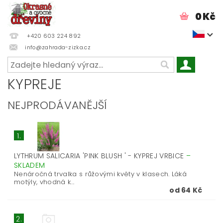
0 Kč
+420 603 224 892
info@zahrada-zizka.cz
KYPREJE
NEJPRODÁVANĚJŠÍ
1.
LYTHRUM SALICARIA 'PINK BLUSH ' - KYPREJ VRBICE
–
SKLADEM
Nenáročná trvalka s růžovými květy v klasech. Láká
motýly, vhodná k...
od 64 Kč
2.