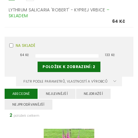
LYTHRUM SALICARIA 'ROBERT' - KYPREJ VRBICE
–
SKLADEM
64 Kč
NA SKLADĚ
64
Kč
133
Kč
POLOŽEK K ZOBRAZENÍ:
2
FILTR PODLE PARAMETRŮ, VLASTNOSTÍ A VÝROBCŮ
ABECEDNĚ
NEJLEVNĚJŠÍ
NEJDRAŽŠÍ
NEJPRODÁVANĚJŠÍ
2
položek celkem