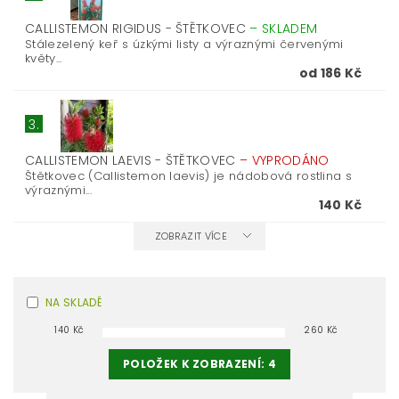
CALLISTEMON RIGIDUS - ŠTĚTKOVEC
–
SKLADEM
Stálezelený keř s úzkými listy a výraznými červenými
květy...
od 186 Kč
3.
CALLISTEMON LAEVIS - ŠTĚTKOVEC
–
VYPRODÁNO
Štětkovec (Callistemon laevis) je nádobová rostlina s
výraznými...
140 Kč
ZOBRAZIT VÍCE
NA SKLADĚ
140
Kč
260
Kč
POLOŽEK K ZOBRAZENÍ:
4