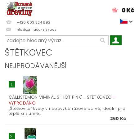
0 Kč
+420 603 224 892
info@zahrada-zizka.cz
ŠTĚTKOVEC
NEJPRODÁVANĚJŠÍ
1.
CALLISTEMON VIMINALIS 'HOT PINK' - ŠTĚTKOVEC
–
VYPRODÁNO
„Štětkovité“ květy v neobvyklé růžové barvě, ideální pro
teplé a slunné...
260 Kč
2.