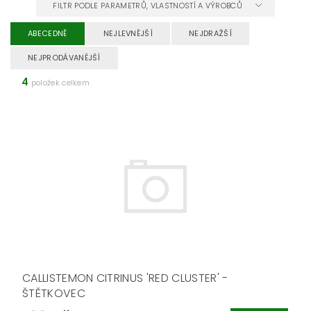
FILTR PODLE PARAMETRŮ, VLASTNOSTÍ A VÝROBCŮ
ABECEDNĚ
NEJLEVNĚJŠÍ
NEJDRAŽŠÍ
NEJPRODÁVANĚJŠÍ
4
položek celkem
CALLISTEMON CITRINUS 'RED CLUSTER' -
ŠTĚTKOVEC