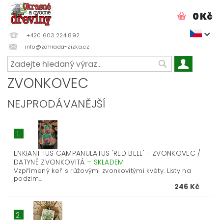
0 Kč
+420 603 224 892
info@zahrada-zizka.cz
ZVONKOVEC
NEJPRODÁVANĚJŠÍ
1.
ENKIANTHUS CAMPANULATUS 'RED BELL' - ZVONKOVEC /
DATYNĚ ZVONKOVITÁ
–
SKLADEM
Vzpřímený keř s růžovými zvonkovitými květy. Listy na
podzim...
246 Kč
2.