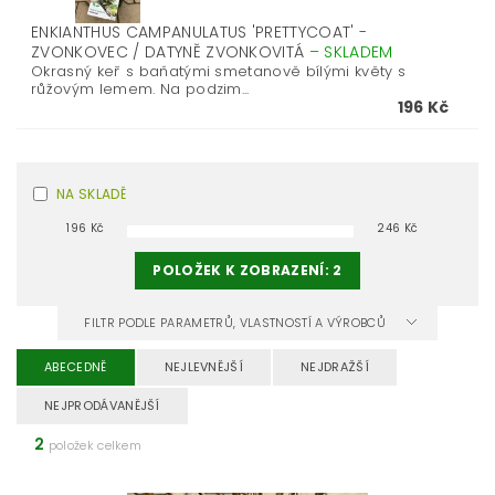
ENKIANTHUS CAMPANULATUS 'PRETTYCOAT' -
ZVONKOVEC / DATYNĚ ZVONKOVITÁ
–
SKLADEM
Okrasný keř s baňatými smetanově bílými květy s
růžovým lemem. Na podzim...
196 Kč
NA SKLADĚ
196
Kč
246
Kč
POLOŽEK K ZOBRAZENÍ:
2
FILTR PODLE PARAMETRŮ, VLASTNOSTÍ A VÝROBCŮ
ABECEDNĚ
NEJLEVNĚJŠÍ
NEJDRAŽŠÍ
NEJPRODÁVANĚJŠÍ
2
položek celkem