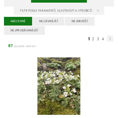
FILTR PODLE PARAMETRŮ, VLASTNOSTÍ A VÝROBCŮ
ABECEDNĚ
NEJLEVNĚJŠÍ
NEJDRAŽŠÍ
NEJPRODÁVANĚJŠÍ
1
2
3
4
87
položek celkem