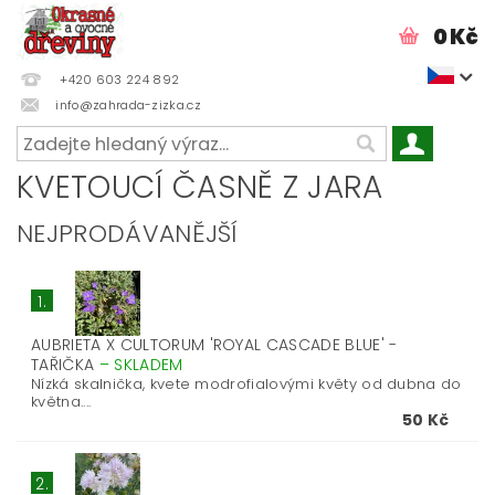
0 Kč
+420 603 224 892
info@zahrada-zizka.cz
KVETOUCÍ ČASNĚ Z JARA
NEJPRODÁVANĚJŠÍ
1.
AUBRIETA X CULTORUM 'ROYAL CASCADE BLUE' -
TAŘIČKA
–
SKLADEM
Nízká skalnička, kvete modrofialovými květy od dubna do
května....
50 Kč
2.