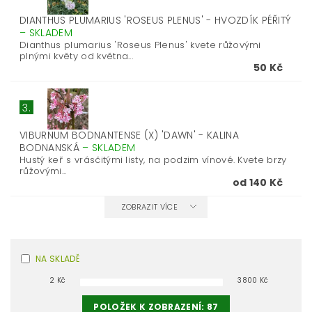
DIANTHUS PLUMARIUS 'ROSEUS PLENUS' - HVOZDÍK PÉŘITÝ
–
SKLADEM
Dianthus plumarius 'Roseus Plenus' kvete růžovými
plnými květy od května...
50 Kč
3.
VIBURNUM BODNANTENSE (X) 'DAWN' - KALINA
BODNANSKÁ
–
SKLADEM
Hustý keř s vrásčitými listy, na podzim vínové. Kvete brzy
růžovými...
od 140 Kč
ZOBRAZIT VÍCE
NA SKLADĚ
2
Kč
3800
Kč
POLOŽEK K ZOBRAZENÍ:
87