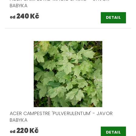
BABYKA
240 Kč
od
DETAIL
ACER CAMPESTRE 'PULVERULENTUM' - JAVOR
BABYKA
220 Kč
od
DETAIL