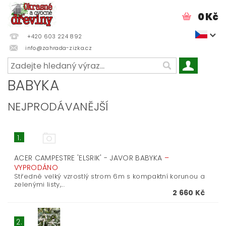
0 Kč
+420 603 224 892
info@zahrada-zizka.cz
BABYKA
NEJPRODÁVANĚJŠÍ
1.
ACER CAMPESTRE 'ELSRIK' - JAVOR BABYKA
–
VYPRODÁNO
Středně velký vzrostlý strom 6m s kompaktní korunou a
zelenými listy,...
2 660 Kč
2.