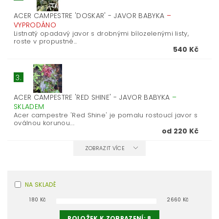
ACER CAMPESTRE 'DOSKAR' - JAVOR BABYKA
–
VYPRODÁNO
Listnatý opadavý javor s drobnými bílozelenými listy,
roste v propustné...
540 Kč
3.
ACER CAMPESTRE 'RED SHINE' - JAVOR BABYKA
–
SKLADEM
Acer campestre 'Red Shine' je pomalu rostoucí javor s
oválnou korunou....
od 220 Kč
ZOBRAZIT VÍCE
NA SKLADĚ
180
Kč
2660
Kč
POLOŽEK K ZOBRAZENÍ:
8