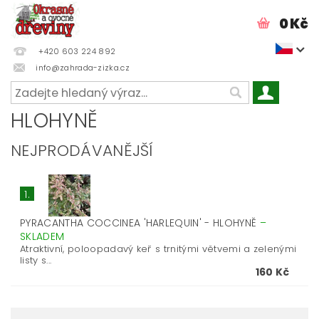
0 Kč
+420 603 224 892
info@zahrada-zizka.cz
HLOHYNĚ
NEJPRODÁVANĚJŠÍ
1.
PYRACANTHA COCCINEA 'HARLEQUIN' - HLOHYNĚ
–
SKLADEM
Atraktivní, poloopadavý keř s trnitými větvemi a zelenými
listy s...
160 Kč