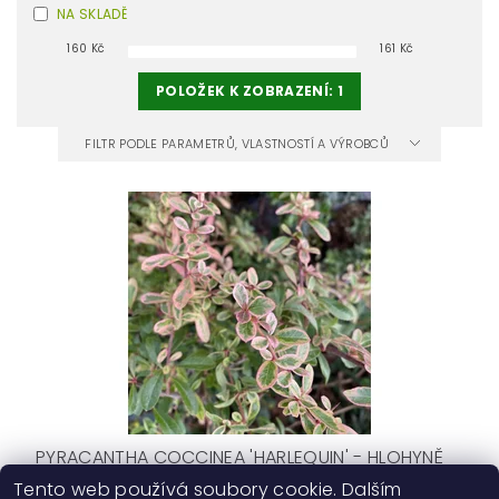
NA SKLADĚ
160
Kč
161
Kč
POLOŽEK K ZOBRAZENÍ:
1
FILTR PODLE PARAMETRŮ, VLASTNOSTÍ A VÝROBCŮ
PYRACANTHA COCCINEA 'HARLEQUIN' - HLOHYNĚ
Tento web používá soubory cookie. Dalším
160 Kč