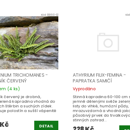
Kód:
000672-02
Kód
ENIUM TRICHOMANES -
ATHYRIUM FILIX-FEMINA -
INÍK ČERVENÝ
PAPRATKA SAMIČÍ
dem
(4 ks)
Vyprodáno
ík červený je drobná,
Stinná kapradina 60-100 cm 
zelená kapradina vhodná do
jemně dělenými svěže zelen
ch štěrbin a suchých zídek.
listy do vlhké, humózní půdy,
uje polostín a sušší vápenité
mrazuvzdorná a vhodná jak
působivý prvek do trvalkovýc
stinných zahrad...
 Kč
DETAIL
228 Kč