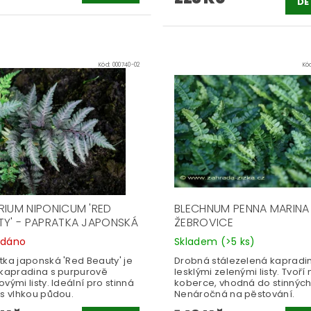
DE
Kód:
000740-02
Kó
RIUM NIPONICUM 'RED
BLECHNUM PENNA MARINA
TY' - PAPRATKA JAPONSKÁ
ŽEBROVICE
odáno
Skladem
(>5 ks)
tka japonská 'Red Beauty' je
Drobná stálezelená kapradi
 kapradina s purpurově
lesklými zelenými listy. Tvoří 
vými listy. Ideální pro stinná
koberce, vhodná do stinných
 s vlhkou půdou.
Nenáročná na pěstování.