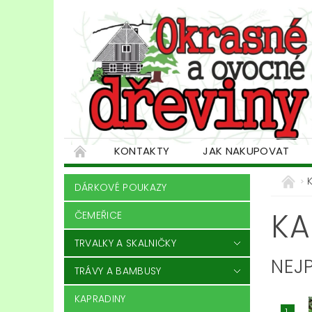
KONTAKTY
JAK NAKUPOVAT
DÁRKOVÉ POUKAZY
KA
ČEMEŘICE
TRVALKY A SKALNIČKY
NEJ
TRÁVY A BAMBUSY
KAPRADINY
1.