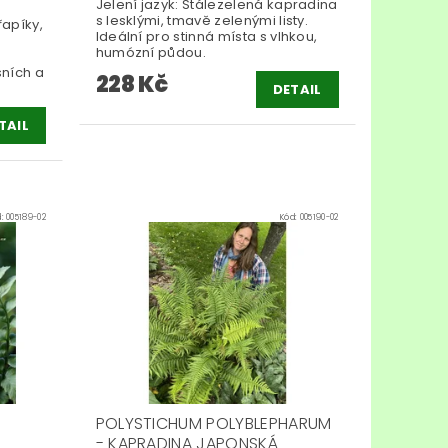
Jelení jazyk: Stálezelená kapradina
s lesklými, tmavě zelenými listy.
řapíky,
Ideální pro stinná místa s vlhkou,
humózní půdou.
sních a
228 Kč
DETAIL
TAIL
d:
005189-02
Kód:
005190-02
POLYSTICHUM POLYBLEPHARUM
- KAPRADINA JAPONSKÁ