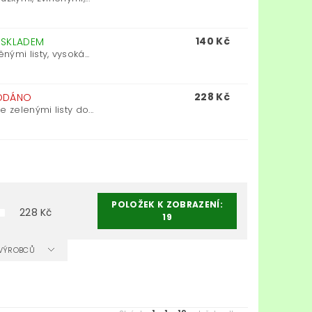
140 Kč
–
SKLADEM
mi listy, vysoká...
228 Kč
ODÁNO
zelenými listy do...
POLOŽEK K ZOBRAZENÍ:
228
Kč
19
A VÝROBCŮ