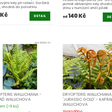
vými listy při rašení. Dorůstá
jemně větvenými listy vhodn
, vhodná do polostínu.
stínu v humózní vlhčí půdě.
 Kč
140 Kč
DETAIL
od
DE
Kód:
002093-03
Kó
PTERIS WALLICHIANA -
DRYOPTERIS WALLICHIANA
AĎ WALLICHOVA
'JURASSIC GOLD' - KAPR
WALLICHOVA
dem
(>5 ks)
Vyprodáno