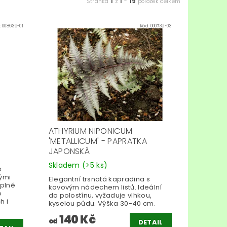
1
1
19
Stránka
z
-
položek celkem
:
008639-01
Kód:
000739-03
ATHYRIUM NIPONICUM
'METALLICUM' - PAPRATKA
JAPONSKÁ
Skladem
(>5 ks)
s
ými
Elegantní trsnatá kapradina s
 plně
kovovým nádechem listů. Ideální
o
do polostínu, vyžaduje vlhkou,
h i
kyselou půdu. Výška 30-40 cm.
140 Kč
od
DETAIL