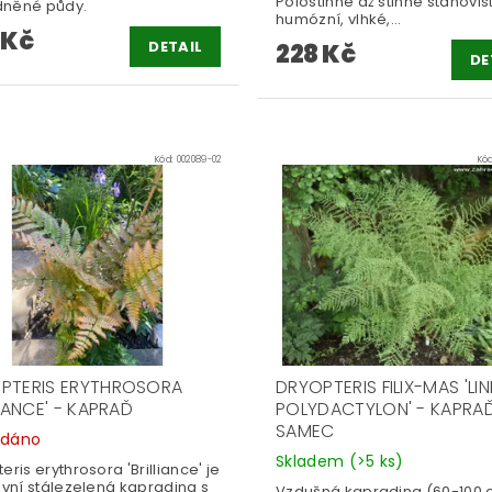
Polostinné až stinné stanoviš
něné půdy.
humózní, vlhké,...
 Kč
DETAIL
228 Kč
DE
Kód:
002089-02
Kó
PTERIS ERYTHROSORA
DRYOPTERIS FILIX-MAS 'LIN
LIANCE' - KAPRAĎ
POLYDACTYLON' - KAPRA
SAMEC
odáno
Skladem
(>5 ks)
eris erythrosora 'Brilliance' je
ivní stálezelená kapradina s
Vzdušná kapradina (60-100 