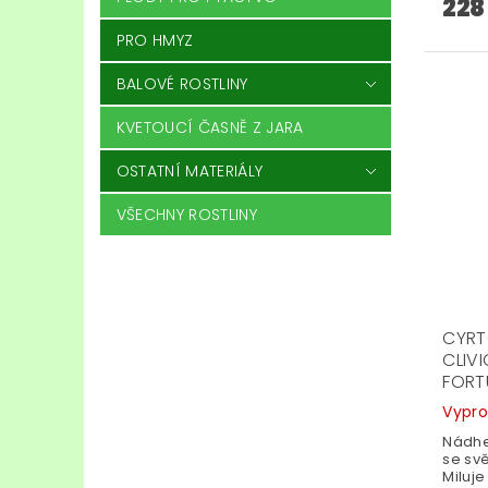
228
PRO HMYZ
BALOVÉ ROSTLINY
KVETOUCÍ ČASNĚ Z JARA
OSTATNÍ MATERIÁLY
VŠECHNY ROSTLINY
CYRT
CLIV
FORT
Vypr
Nádhe
se svě
Miluje