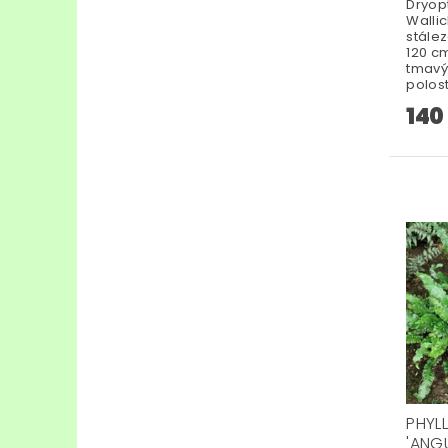
Dryop
Wallic
stále
120 cm
tmavý
polost
140
PHYL
'ANGU