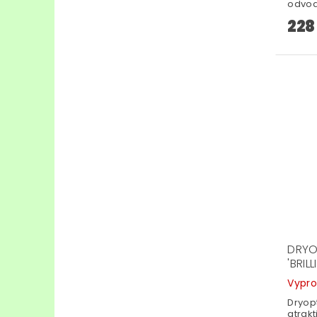
odvod
228
DRYO
'BRIL
Vypr
Dryopt
atrakt