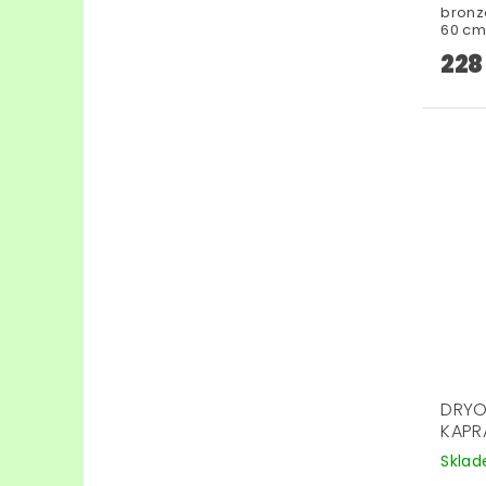
bronzo
60 cm
228
DRYO
KAPR
Skla