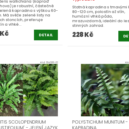
teris wallichiana (kapraď
hova) je robustní, částečně
Statná kapradina s tmavými 
zelená kapradina s výškou 60-
80–120 cm, polostín až stín,
. Má svěže zelené listy na
humózní vlhká půda,
ch stoncích, preferuje
mrazuvzdorná, ideální do le
ín a vlhké...
stinných zahrad.
 Kč
228 Kč
DETAIL
DE
Kód:
004608-02
Kó
LITIS SCOLOPENDRIUM
POLYSTICHUM MUNITUM -
STIFOLIUM' - JELENÍ JAZYK
KAPRADINA