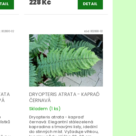
228 Kč
TAIL
DETAIL
d:
002086-02
Kód:
002088-02
TATA
DRYOPTERIS ATRATA - KAPRAĎ
VÁ
ČERNAVÁ
Skladem
(1 ks)
ě
Dryopteris atrata - kapraď
lístků
černavá: Elegantní stálezelená
kapradina s tmavými listy, ideální
do stinných míst. Vyžaduje vlhkou,