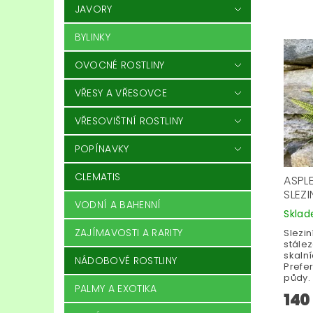
JAVORY
BYLINKY
OVOCNÉ ROSTLINY
VŘESY A VŘESOVCE
VŘESOVIŠTNÍ ROSTLINY
POPÍNAVKY
CLEMATIS
ASPL
SLEZ
VODNÍ A BAHENNÍ
Skla
ZAJÍMAVOSTI A RARITY
Slezin
stále
skalní
NÁDOBOVÉ ROSTLINY
Prefer
půdy.
PALMY A EXOTIKA
140