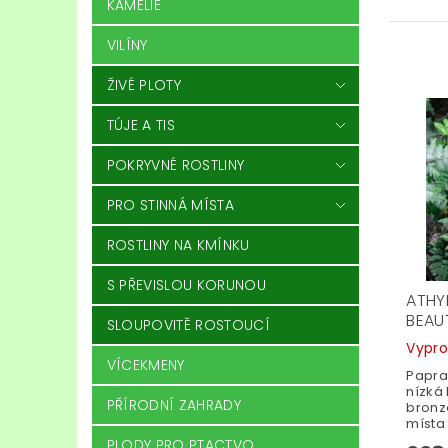
KAMÉLIE
VILÍNY
ŽIVÉ PLOTY
TÚJE A TIS
POKRYVNÉ ROSTLINY
PRO STINNÁ MÍSTA
ROSTLINY NA KMÍNKU
S PŘEVISLOU KORUNOU
ATHY
BEAU
SLOUPOVITĚ ROSTOUCÍ
Vypr
VÍCEKMENY
Papra
nízká
PŘÍRODNÍ ZAHRADY
bronzo
místa
PLODY PRO PTACTVO