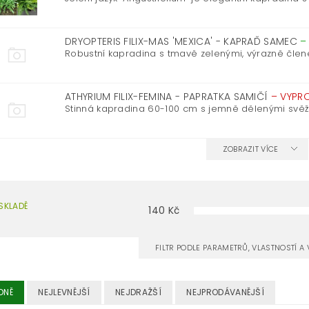
DRYOPTERIS FILIX-MAS 'MEXICA' - KAPRAĎ SAMEC
Robustní kapradina s tmavě zelenými, výrazně členěný
ATHYRIUM FILIX-FEMINA - PAPRATKA SAMIČÍ
–
VYPR
Stinná kapradina 60-100 cm s jemně dělenými svěže 
ZOBRAZIT VÍCE
SKLADĚ
140
Kč
FILTR PODLE PARAMETRŮ, VLASTNOSTÍ 
DNĚ
NEJLEVNĚJŠÍ
NEJDRAŽŠÍ
NEJPRODÁVANĚJŠÍ