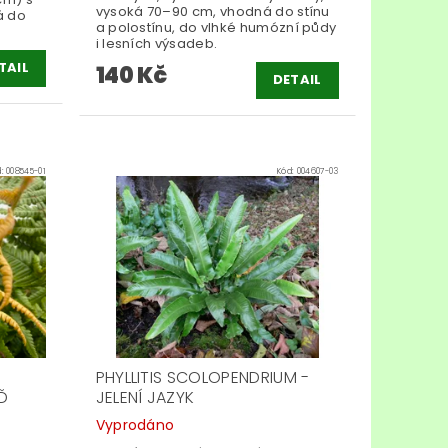
vysoká 70–90 cm, vhodná do stínu
á do
a polostínu, do vlhké humózní půdy
i lesních výsadeb.
TAIL
140 Kč
DETAIL
d:
008545-01
Kód:
004607-03
PHYLLITIS SCOLOPENDRIUM -
AĎ
JELENÍ JAZYK
Vyprodáno