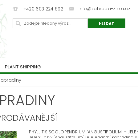
info@zahrada-zizka.cz
+420 603 224 892
PLANT SHIPPING
Kapradiny
PRADINY
PRODÁVANĚJŠÍ
PHYLLITIS SCOLOPENDRIUM 'ANGUSTIFOLIUM' - JELE
Jelení jazyk 'Angustifolium' je elegantní kapradina s 