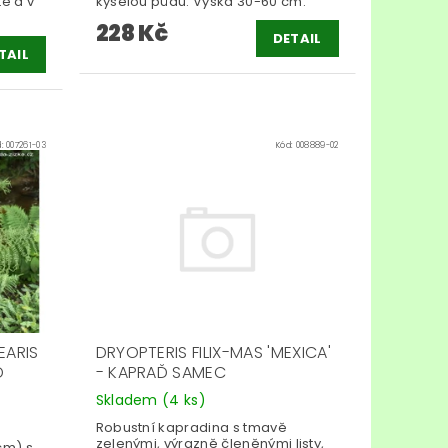
tě a v
kyselou půdu. Výška 30-60 cm.
228 Kč
DETAIL
TAIL
d:
007261-03
Kód:
008889-02
EARIS
DRYOPTERIS FILIX-MAS 'MEXICA'
Ď
- KAPRAĎ SAMEC
Skladem
(4 ks)
Robustní kapradina s tmavě
zelenými, výrazně členěnými listy,
cm) s