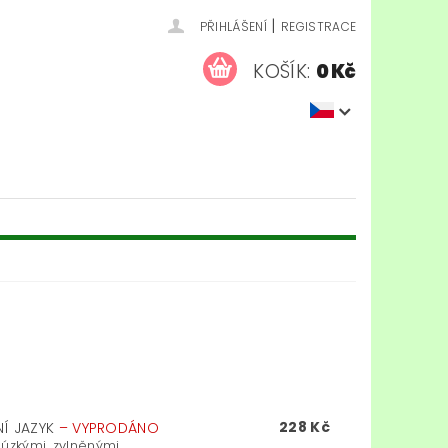
|
PŘIHLÁŠENÍ
REGISTRACE
KOŠÍK:
0 Kč
228 Kč
NÍ JAZYK
–
VYPRODÁNO
úzkými, zvlněnými,...