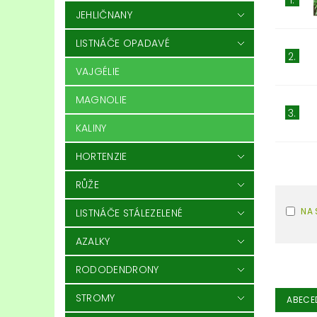
JEHLIČNANY
LISTNÁČE OPADAVÉ
2.
VAJGÉLIE
MAGNOLIE
3.
KALINY
HORTENZIE
RŮŽE
NA 
LISTNÁČE STÁLEZELENÉ
AZALKY
RODODENDRONY
STROMY
ABECE