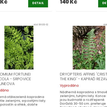
 Kč
140 Kč
DETAIL
DE
Kód:
001930-02
Kó
OMIUM FORTUNEI
DRYOPTERIS AFFINIS 'CRIS
ICOLA - SRPOVICE
THE KING' - KAPRAĎ REZA
UNEOVA
Vyprodáno
odáno
Nádherná kapradina s tmav
zelenými, tuhými listy. Konce 
rná stálezelená kapradina
jsou kudrnaté a roztřepené.
tle zelenými, srpovitými listy.
Dorůstá 30-50 cm. preferuje
 polostín a vlhké, dobře