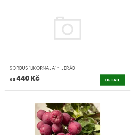
SORBUS 'LIKORNAJA' - JEŘÁB
440 Kč
od
DETAIL