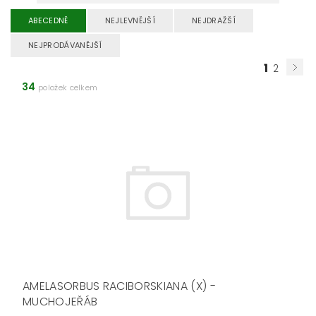
ABECEDNĚ
NEJLEVNĚJŠÍ
NEJDRAŽŠÍ
NEJPRODÁVANĚJŠÍ
1
2
34
položek celkem
AMELASORBUS RACIBORSKIANA (X) -
MUCHOJEŘÁB