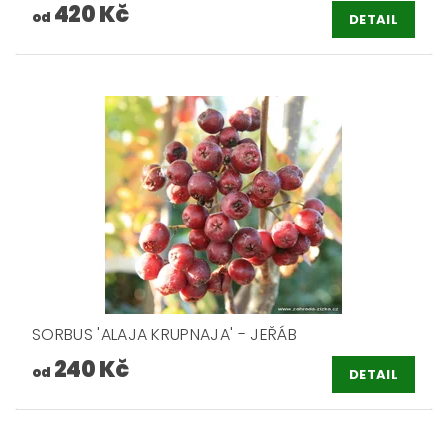
420 Kč
od
DETAIL
SORBUS 'ALAJA KRUPNAJA' - JEŘÁB
240 Kč
od
DETAIL