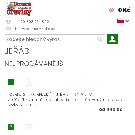
0 Kč
+420 603 224 892
info@zahrada-zizka.cz
JEŘÁB
NEJPRODÁVANĚJŠÍ
1.
SORBUS 'LIKORNAJA' - JEŘÁB
–
SKLADEM
Jeřáb 'Likornaja' je atraktivní strom s červenými plody a
dekorativním...
od 440 Kč
2.