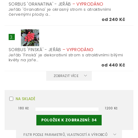
SORBUS 'GRANATINA' - JEŘÁB
–
VYPRODÁNO
Jeřáb 'Granatina' je okrasný strom s atraktivními
červenými plody a...
od 240 Kč
3.
SORBUS 'FINSKÁ' - JEŘÁB
–
VYPRODÁNO
Jeřáb 'Finská' je dekorativní strom s atraktivními bílými
květy na jaře...
od 440 Kč
ZOBRAZIT VÍCE
NA SKLADĚ
180
Kč
1200
Kč
POLOŽEK K ZOBRAZENÍ:
34
FILTR PODLE PARAMETRŮ, VLASTNOSTÍ A VÝROBCŮ