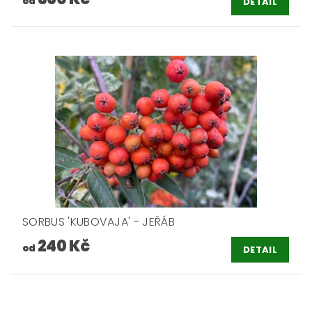
od
DETAIL
SORBUS 'KUBOVAJA' - JEŘÁB
240 Kč
od
DETAIL