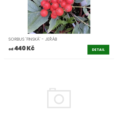
SORBUS 'FINSKÁ' - JEŘÁB
440 Kč
od
DETAIL