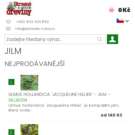
0 Kč
+420 603 224 892
info@zahrada-zizka.cz
JILM
NEJPRODÁVANĚJŠÍ
1.
ULMUS HOLLANDICA 'JACQUELINE HILLIER' - JILM
–
SKLADEM
Ulmus hollandica 'Jacqueline Hillier' je kompaktní jilm,
který roste...
od 140 Kč
2.