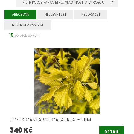
FILTR PODLE PARAMETRŮ, VLASTNOSTÍ A VÝROBCŮ
ABECEDNĚ
NEJLEVNĚJŠÍ
NEJDRAŽŠÍ
NEJPRODÁVANĚJŠÍ
15
položek celkem
ULMUS CANTARCTICA 'AUREA' - JILM
340 Kč
DETAIL