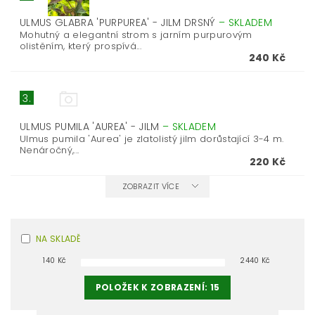
ULMUS GLABRA 'PURPUREA' - JILM DRSNÝ
–
SKLADEM
Mohutný a elegantní strom s jarním purpurovým
olistěním, který prospívá...
240 Kč
3.
ULMUS PUMILA 'AUREA' - JILM
–
SKLADEM
Ulmus pumila 'Aurea' je zlatolistý jilm dorůstající 3-4 m.
Nenáročný,...
220 Kč
ZOBRAZIT VÍCE
NA SKLADĚ
140
Kč
2440
Kč
POLOŽEK K ZOBRAZENÍ:
15