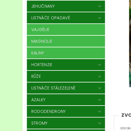
JEHLIČNANY
LISTNÁČE OPADAVÉ
VAJGÉLIE
MAGNOLIE
KALINY
HORTENZIE
RŮŽE
LISTNÁČE STÁLEZELENÉ
AZALKY
RODODENDRONY
ZVO
STROMY
005798