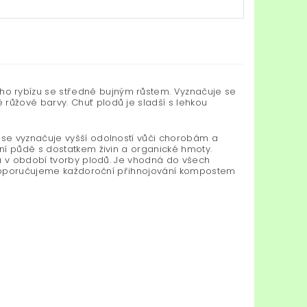
ho rybízu se středně bujným růstem. Vyznačuje se
ůžové barvy. Chuť plodů je sladší s lehkou
se vyznačuje vyšší odolností vůči chorobám a
ní půdě s dostatkem živin a organické hmoty.
na v období tvorby plodů. Je vhodná do všech
du doporučujeme každoroční přihnojování kompostem