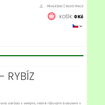
|
PŘIHLÁŠENÍ
REGISTRACE
KOŠÍK:
0 Kč
- RYBÍZ
raná odrůda s velkými, něžně růžovými bobulemi v