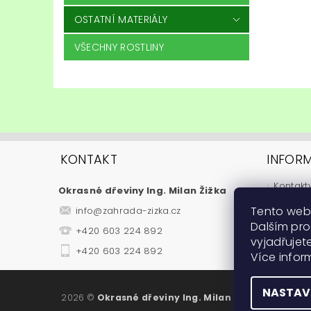
OSTATNÍ MATERIÁLY
VŠECHNY ROSTLINY
KONTAKT
INFOR
Kontakt
Okrasné dřeviny Ing. Milan Žižka
Jak nak
Tento web
info
@
zahrada-zizka.cz
Obchod
Dalším pr
+420 603 224 892
Podmínk
vyjadřujete
Fytosan
+420 603 224 892
Více info
Návody
NASTAV
2026 ©
Okrasné dřeviny Ing. Milan Žižka
, všechna 