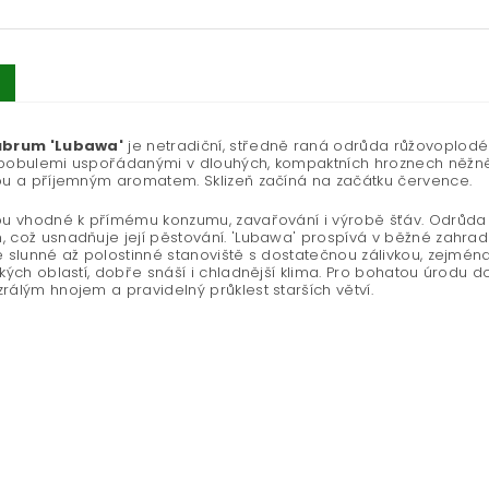
ubrum 'Lubawa'
je netradiční, středně raná odrůda růžovoplodé
bobulemi uspořádanými v dlouhých, kompaktních hroznech něžně r
ou a příjemným aromatem. Sklizeň začíná na začátku července.
ou vhodné k přímému konzumu, zavařování i výrobě šťáv. Odrůda 
 což usnadňuje její pěstování. 'Lubawa' prospívá v běžné zahrad
e slunné až polostinné stanoviště s dostatečnou zálivkou, zejmé
ských oblastí, dobře snáší i chladnější klima. Pro bohatou úro
rálým hnojem a pravidelný průklest starších větví.