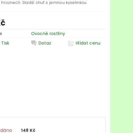
 hroznech. Sladší chuť s jemnou kyselinkou.
Kč
e
Ovocné rostliny
Tisk
Dotaz
Hlídat cenu
odáno
148 Kč