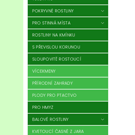
POKRYVNÉ ROSTLINY
PRO STINNÁ MÍSTA
ROSTLINY NA KMÍNKU
S PŘEVISLOU KORUNOU
SLOUPOVITĚ ROSTOUCÍ
VÍCEKMENY
PŘÍRODNÍ ZAHRADY
PLODY PRO PTACTVO
PRO HMYZ
BALOVÉ ROSTLINY
KVETOUCÍ ČASNĚ Z JARA