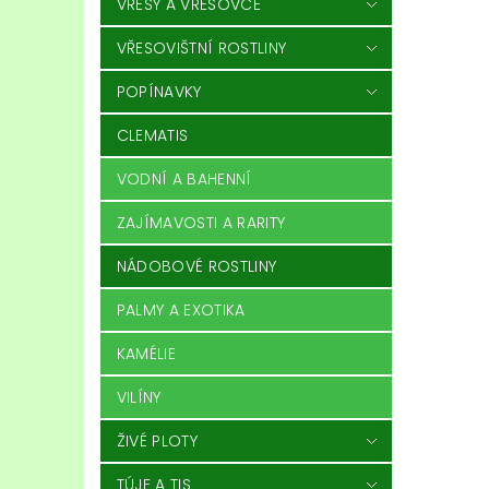
VŘESY A VŘESOVCE
VŘESOVIŠTNÍ ROSTLINY
POPÍNAVKY
CLEMATIS
VODNÍ A BAHENNÍ
ZAJÍMAVOSTI A RARITY
NÁDOBOVÉ ROSTLINY
PALMY A EXOTIKA
KAMÉLIE
VILÍNY
ŽIVÉ PLOTY
TÚJE A TIS