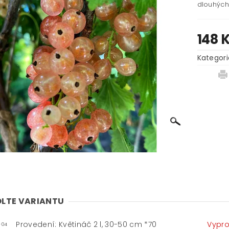
dlouhých
148 
Kategori
LTE VARIANTU
Provedení: Květináč 2 l, 30-50 cm *70
Vypr
-04