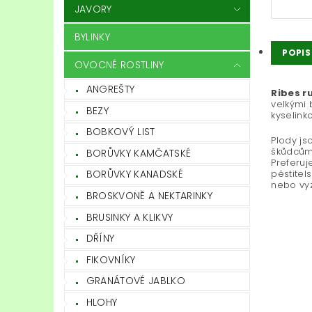
JAVORY
BYLINKY
POPIS
OVOCNÉ ROSTLINY
ANGREŠTY
Ribes r
velkými 
BEZY
kyselink
BOBKOVÝ LIST
Plody js
škůdcům,
BORŮVKY KAMČATSKÉ
Preferuj
pěstitel
BORŮVKY KANADSKÉ
nebo vyz
BROSKVONĚ A NEKTARINKY
BRUSINKY A KLIKVY
DŘÍNY
FIKOVNÍKY
GRANÁTOVÉ JABLKO
HLOHY