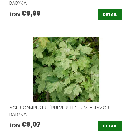
BABYKA
€9,89
from
DETAIL
ACER CAMPESTRE 'PULVERULENTUM' - JAVOR
BABYKA
€9,07
from
DETAIL