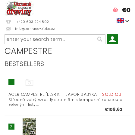
€0
+420 603 224 892
info@zahrada-zizka.cz
CAMPESTRE
BESTSELLERS
1.
ACER CAMPESTRE 'ELSRIK' - JAVOR BABYKA
–
SOLD OUT
Středně velký vzrostlý strom 6m s kompaktní korunou a
zelenými listy,...
€109,62
2.