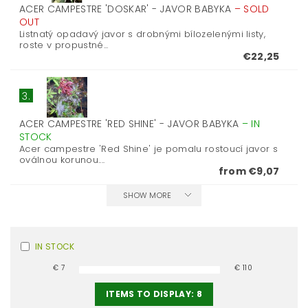
ACER CAMPESTRE 'DOSKAR' - JAVOR BABYKA
–
SOLD
OUT
Listnatý opadavý javor s drobnými bílozelenými listy,
roste v propustné...
€22,25
3.
ACER CAMPESTRE 'RED SHINE' - JAVOR BABYKA
–
IN
STOCK
Acer campestre 'Red Shine' je pomalu rostoucí javor s
oválnou korunou....
from €9,07
SHOW MORE
IN STOCK
€
7
€
110
ITEMS TO DISPLAY:
8