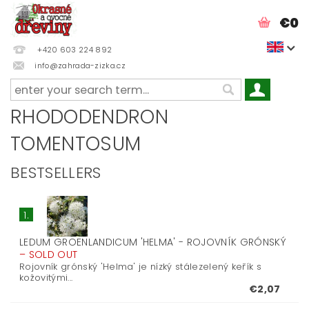
€0
+420 603 224 892
info@zahrada-zizka.cz
RHODODENDRON
TOMENTOSUM
BESTSELLERS
1.
LEDUM GROENLANDICUM 'HELMA' - ROJOVNÍK GRÓNSKÝ
–
SOLD OUT
Rojovník grónský 'Helma' je nízký stálezelený keřík s
kožovitými...
€2,07