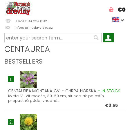
€0
+420 603 224 892
info@zahrada-zizka.cz
CENTAUREA
BESTSELLERS
1.
CENTAUREA MONTANA CV. - CHRPA HORSKÁ
–
IN STOCK
Kvete V–VII modře, 30–50 cm, slunce až polostín,
propustná půda, vhodná...
€3,55
2.