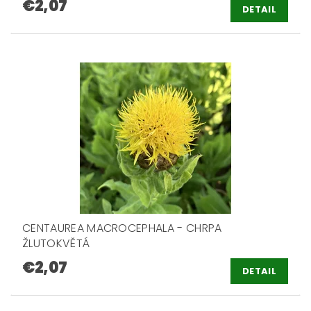
€2,07
DETAIL
CENTAUREA MACROCEPHALA - CHRPA
ŽLUTOKVĚTÁ
€2,07
DETAIL