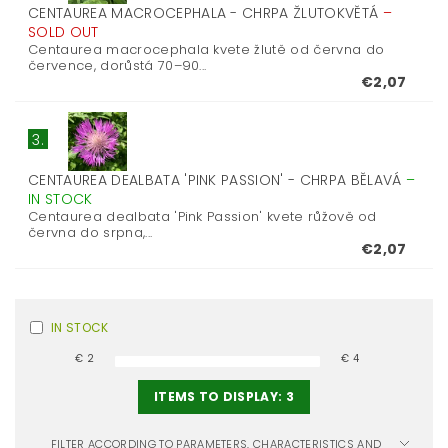
CENTAUREA MACROCEPHALA - CHRPA ŽLUTOKVĚTÁ
–
SOLD OUT
Centaurea macrocephala kvete žlutě od června do
července, dorůstá 70–90...
€2,07
3.
CENTAUREA DEALBATA 'PINK PASSION' - CHRPA BĚLAVÁ
–
IN STOCK
Centaurea dealbata 'Pink Passion' kvete růžově od
června do srpna,...
€2,07
IN STOCK
€
2
€
4
ITEMS TO DISPLAY:
3
FILTER ACCORDING TO PARAMETERS, CHARACTERISTICS AND