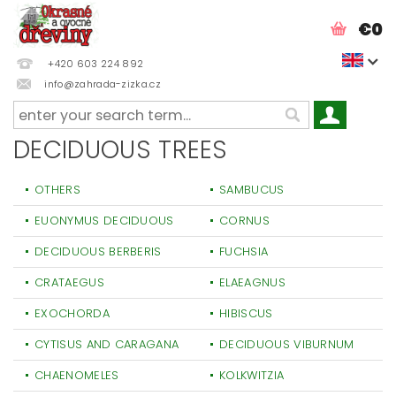
€0
+420 603 224 892
info@zahrada-zizka.cz
DECIDUOUS TREES
OTHERS
SAMBUCUS
EUONYMUS DECIDUOUS
CORNUS
DECIDUOUS BERBERIS
FUCHSIA
CRATAEGUS
ELAEAGNUS
EXOCHORDA
HIBISCUS
CYTISUS AND CARAGANA
DECIDUOUS VIBURNUM
CHAENOMELES
KOLKWITZIA