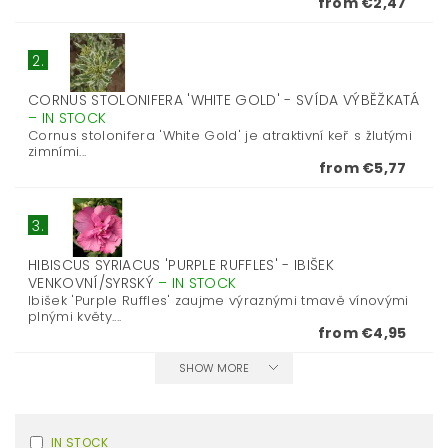
from €2,47
2.
CORNUS STOLONIFERA 'WHITE GOLD' - SVÍDA VÝBĚŽKATÁ
–
IN STOCK
Cornus stolonifera 'White Gold' je atraktivní keř s žlutými
zimními...
from €5,77
3.
HIBISCUS SYRIACUS 'PURPLE RUFFLES' - IBIŠEK
VENKOVNÍ/SYRSKÝ
–
IN STOCK
Ibišek 'Purple Ruffles' zaujme výraznými tmavě vínovými
plnými květy....
from €4,95
SHOW MORE
IN STOCK