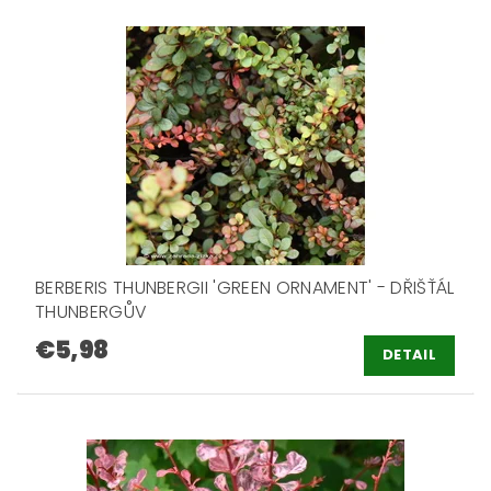
BERBERIS THUNBERGII 'GREEN ORNAMENT' - DŘIŠŤÁL
THUNBERGŮV
€5,98
DETAIL