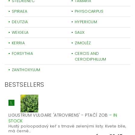
ŠTĚDŘENEC
TAMARIX
SPIRAEA
PHYSOCARPUS
DEUTZIA
HYPERICUM
WEIGELA
SALIX
KERRIA
ZIMOLÉZ
FORSYTHIA
CERCIS AND
CERCIDIPHILLUM
ZANTHOXYLUM
BESTSELLERS
1.
LIGUSTRUM VULGARE 'ATROVIRENS' - PTAČÍ ZOB
–
IN
STOCK
Hustý poloopadavý keř s tmavě zelenými listy. Kvete bíle,
má černé...