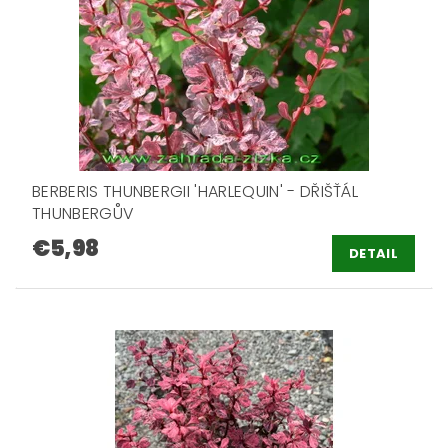
BERBERIS THUNBERGII 'HARLEQUIN' - DŘIŠŤÁL
THUNBERGŮV
€5,98
DETAIL