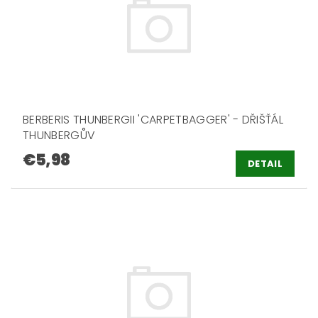
BERBERIS THUNBERGII 'CARPETBAGGER' - DŘIŠŤÁL
THUNBERGŮV
€5,98
DETAIL