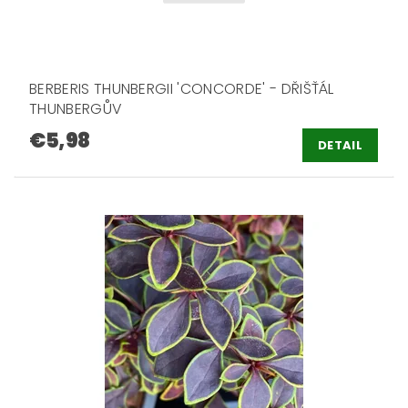
BERBERIS THUNBERGII 'CONCORDE' - DŘIŠŤÁL
THUNBERGŮV
€5,98
DETAIL