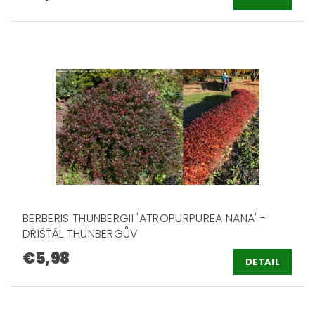
BERBERIS THUNBERGII 'ATROPURPUREA NANA' -
DŘIŠŤÁL THUNBERGŮV
€5,98
DETAIL