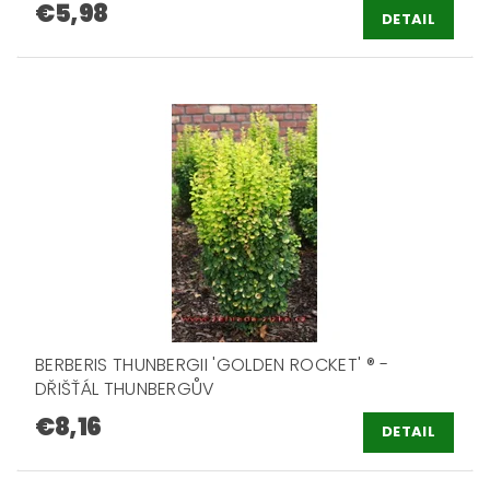
€5,98
DETAIL
BERBERIS THUNBERGII 'GOLDEN ROCKET' ® -
DŘIŠŤÁL THUNBERGŮV
€8,16
DETAIL