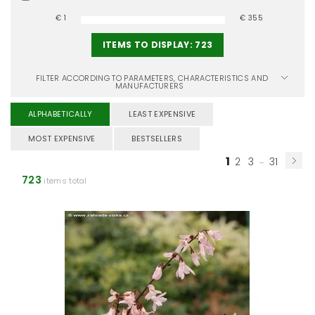
€
1
€
355
ITEMS TO DISPLAY:
723
FILTER ACCORDING TO PARAMETERS, CHARACTERISTICS AND
MANUFACTURERS
ALPHABETICALLY
LEAST EXPENSIVE
MOST EXPENSIVE
BESTSELLERS
1
...
2
3
31
723
items total