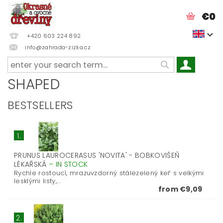
€0
+420 603 224 892
info@zahrada-zizka.cz
SHAPED
BESTSELLERS
1.
PRUNUS LAUROCERASUS 'NOVITA' - BOBKOVIŠEŇ
LÉKAŘSKÁ
–
IN STOCK
Rychle rostoucí, mrazuvzdorný stálezelený keř s velkými
lesklými listy,...
from €9,09
2.