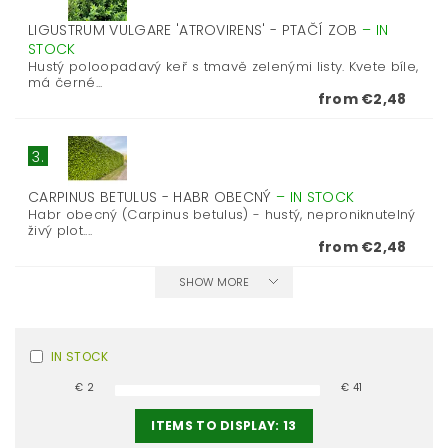
LIGUSTRUM VULGARE 'ATROVIRENS' - PTAČÍ ZOB
–
IN
STOCK
Hustý poloopadavý keř s tmavě zelenými listy. Kvete bíle,
má černé...
from €2,48
3.
CARPINUS BETULUS - HABR OBECNÝ
–
IN STOCK
Habr obecný (Carpinus betulus) - hustý, neproniknutelný
živý plot....
from €2,48
SHOW MORE
IN STOCK
€
2
€
41
ITEMS TO DISPLAY:
13