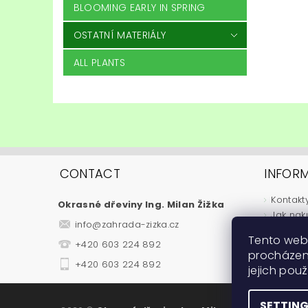
BLOOMING EARLY IN SPRING
OSTATNÍ MATERIÁLY
ALL PLANTS
CONTACT
INFOR
Kontakt
Okrasné dřeviny Ing. Milan Žižka
Jak nak
info
@
zahrada-zizka.cz
Obchod
Tento web
+420 603 224 892
Podmínk
procházen
Fytosan
+420 603 224 892
jejich pou
Návody
SETTIN