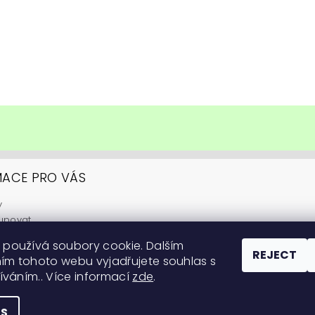
MACE PRO VÁS
y
upovat
ní podmínky
 používá soubory cookie. Dalším
y ochrany osobních údajů
REJECT
ím tohoto webu vyjadřujete souhlas s
itární informace
žíváním.. Více informací
zde
.
 na pěstování
GS