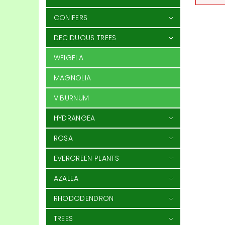
CONIFERS
DECIDUOUS TREES
WEIGELA
MAGNOLIA
VIBURNUM
HYDRANGEA
ROSA
EVERGREEN PLANTS
AZALEA
RHODODENDRON
TREES