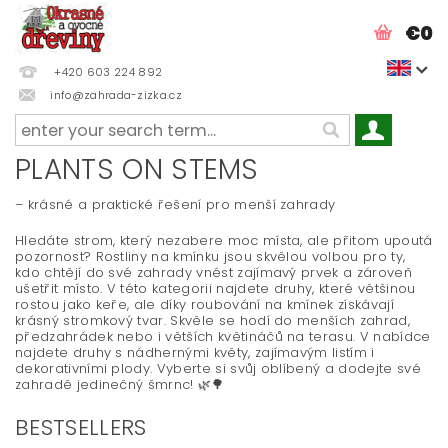
€0
+420 603 224 892
info@zahrada-zizka.cz
PLANTS ON STEMS
– krásné a praktické řešení pro menší zahrady
Hledáte strom, který nezabere moc místa, ale přitom upoutá
pozornost? Rostliny na kmínku jsou skvělou volbou pro ty,
kdo chtějí do své zahrady vnést zajímavý prvek a zároveň
ušetřit místo. V této kategorii najdete druhy, které většinou
rostou jako keře, ale díky roubování na kmínek získávají
krásný stromkový tvar. Skvěle se hodí do menších zahrad,
předzahrádek nebo i větších květináčů na terasu. V nabídce
najdete druhy s nádhernými květy, zajímavým listím i
dekorativními plody. Vyberte si svůj oblíbený a dodejte své
zahradě jedinečný šmrnc! 🌿🌳
BESTSELLERS