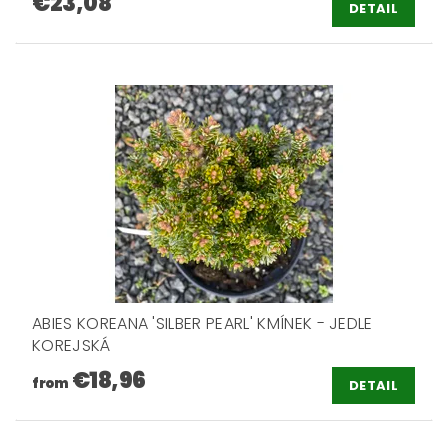
€23,08
DETAIL
ABIES KOREANA 'SILBER PEARL' KMÍNEK - JEDLE
KOREJSKÁ
€18,96
from
DETAIL