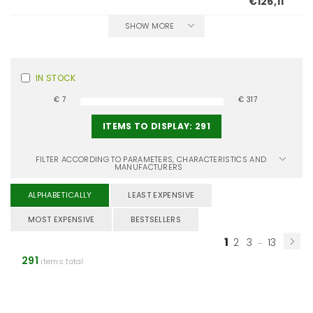
€126,11
SHOW MORE
IN STOCK
€
7
€
317
ITEMS TO DISPLAY:
291
FILTER ACCORDING TO PARAMETERS, CHARACTERISTICS AND
MANUFACTURERS
ALPHABETICALLY
LEAST EXPENSIVE
MOST EXPENSIVE
BESTSELLERS
1
...
2
3
13
291
items total