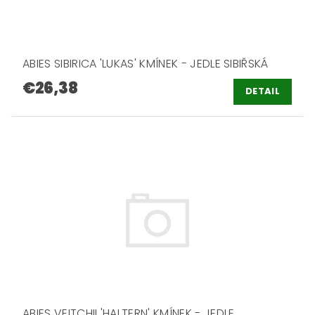
ABIES SIBIRICA 'LUKAS' KMÍNEK - JEDLE SIBIŘSKÁ
€26,38
DETAIL
ABIES VEITCHII 'HALTERN' KMÍNEK - JEDLE