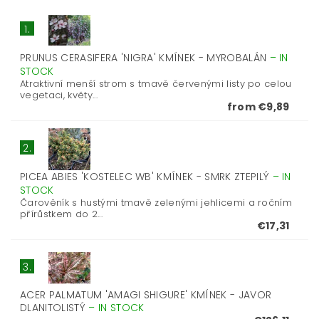
1.
PRUNUS CERASIFERA 'NIGRA' KMÍNEK - MYROBALÁN
–
IN
STOCK
Atraktivní menší strom s tmavě červenými listy po celou
vegetaci, květy...
from €9,89
2.
PICEA ABIES 'KOSTELEC WB' KMÍNEK - SMRK ZTEPILÝ
–
IN
STOCK
Čarověník s hustými tmavě zelenými jehlicemi a ročním
přírůstkem do 2...
€17,31
3.
ACER PALMATUM 'AMAGI SHIGURE' KMÍNEK - JAVOR
DLANITOLISTÝ
–
IN STOCK