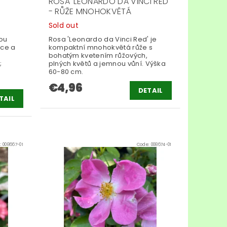
ROSA 'LEONARDO DA VINCI RED'
- RŮŽE MNOHOKVĚTÁ
Sold out
tou
Rosa 'Leonardo da Vinci Red' je
nce a
kompaktní mnohokvětá růže s
bohatým kvetením růžových,
;
plných květů a jemnou vůní. Výška
60-80 cm.
€4,96
DETAIL
TAIL
:
008667-01
Code:
008674-01