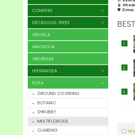
📅
Kvete
🪴
Vhod
🛡️
Zima:
CONIFERS
BEST
DECIDUOUS TREES
WEIGELA
1.
MAGNOLIA
VIBURNUM
2.
HYDRANGEA
ROSA
3.
GROUND COVERING
BOTANIC
SHRUBBY
MULTIFLOROUS
CLIMBING
IN 