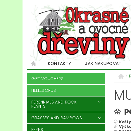
KONTAKTY
JAK NAKUPOVAT
GIFT VOUCHERS
MU
HELLEBORUS
PERENNIALS AND ROCK
PLANTS
🌼
P
GRASSES AND BAMBOOS
💮
Květy
📏
Výška
FERNS