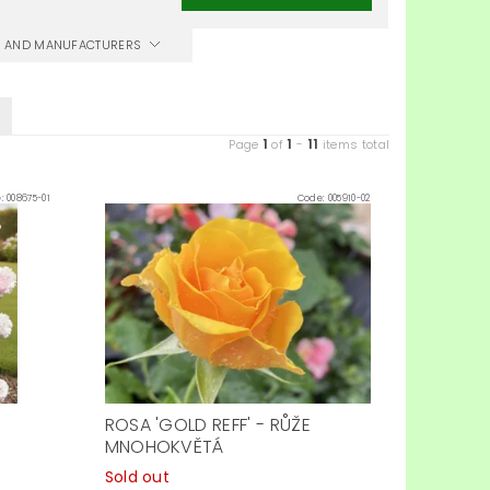
CS AND MANUFACTURERS
1
1
11
Page
of
-
items total
e:
008675-01
Code:
005910-02
ROSA 'GOLD REFF' - RŮŽE
MNOHOKVĚTÁ
Sold out