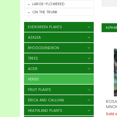
LARGE-FLOWERED
ON THE TRUNK
EVERGREEN PLANTS
ALPHAB
AZALEA
RHODODENDRON
TREES
ACER
HERBS
FRUIT PLANTS
ERICA AND CALLUNA
ROSA 
MNO
HEATHLAND PLANTS
Sold 