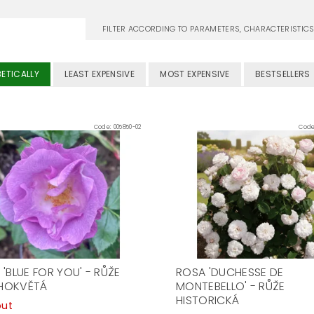
FILTER ACCORDING TO PARAMETERS, CHARACTERISTI
ETICALLY
LEAST EXPENSIVE
MOST EXPENSIVE
BESTSELLERS
Code:
005850-02
Cod
'BLUE FOR YOU' - RŮŽE
ROSA 'DUCHESSE DE
HOKVĚTÁ
MONTEBELLO' - RŮŽE
HISTORICKÁ
out