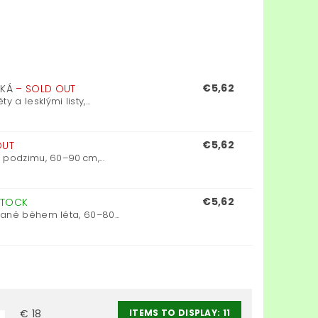
€5,62
CKÁ
–
SOLD OUT
 lesklými listy,...
€5,62
OUT
 podzimu, 60–90 cm,...
€5,62
STOCK
aně během léta, 60–80...
ITEMS TO DISPLAY:
11
€
18