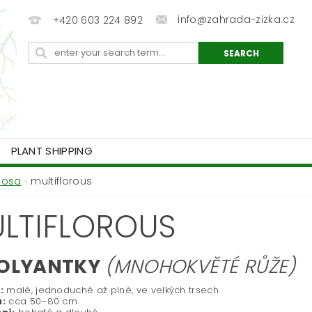
info@zahrada-zizka.cz
+420 603 224 892
PLANT SHIPPING
Rosa
multiflorous
LTIFLOROUS
OLYANTKY
(MNOHOKVĚTÉ RŮŽE)
:
malé, jednoduché až plné, ve velkých trsech
:
cca 50–80 cm