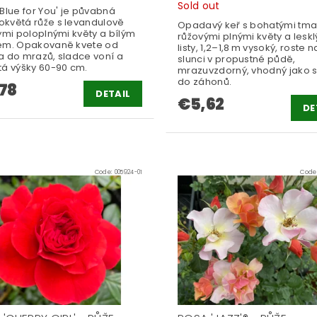
Sold out
Blue for You' je půvabná
květá růže s levandulově
Opadavý keř s bohatými tm
ými poloplnými květy a bílým
růžovými plnými květy a lesk
em. Opakovaně kvete od
listy, 1,2–1,8 m vysoký, roste n
a do mrazů, sladce voní a
slunci v propustné půdě,
tá výšky 60-90 cm.
mrazuvzdorný, vhodný jako so
do záhonů.
78
DETAIL
€5,62
DE
Code:
005924-01
Code