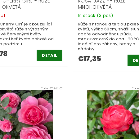
'CHERRY GIRL' - RŮŽE
ROSA 'JAZZ'® - RŮŽE
HOKVĚTÁ
MNOHOKVĚTÁ
out
In stock
(3 pcs)
Cherry Girl' je okouzlující
Růže s hranou a teplou pale
květá růže s výraznými
květů, výška 60cm, snáší slu
ově červenými květy.
dobře odvodněnou půdu,
ktní keř kvete bohatě od
mrazuvzdorný do cca –20 °C
do podzimu.
ideální pro záhony, hrany a
nádoby.
78
DETAIL
€17,35
DE
Code:
005944-02
Code