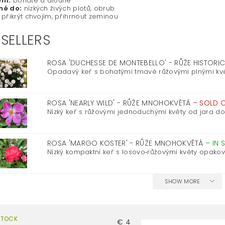
ní:
bohaté a dlouhé
né do:
nízkých živých plotů, obrub
přikrýt chvojím, přihrnout zeminou
SELLERS
ROSA 'DUCHESSE DE MONTEBELLO' - RŮŽE HISTORI
Opadavý keř s bohatými tmavě růžovými plnými květy a
ROSA 'NEARLY WILD' - RŮŽE MNOHOKVĚTÁ
–
SOLD 
Nízký keř s růžovými jednoduchými květy od jara do
ROSA 'MARGO KOSTER' - RŮŽE MNOHOKVĚTÁ
–
IN 
Nízký kompaktní keř s losovo‑růžovými květy opakov
SHOW MORE
STOCK
€
4