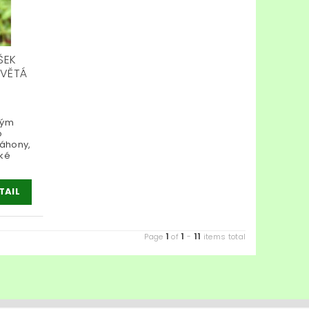
ŠEK
KVĚTÁ
ným
o
záhony,
cké
TAIL
1
1
11
Page
of
-
items total