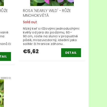
RŮŽE
ROSA 'NEARLY WILD' - RŮŽE
MNOHOKVĚTÁ
Sold out
Nízký keř s růžovými jednoduchými
ovaně
květy od jara do podzimu, 60–
 na
90 cm, roste na slunci v propustné
půdě, mrazuvzdorný, ideální jako
honů či
solitér či hranice záhonu.
€5,62
DETAIL
TAIL
:
008663-01