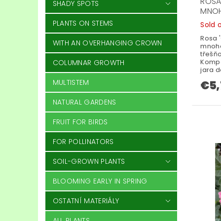
ROSA 
SHADY SPOTS
MNO
PLANTS ON STEMS
Sold 
Rosa '
WITH AN OVERHANGING CROWN
mnoho
třešň
Kompa
COLUMNAR GROWTH
jara 
MULTISTEM
€5,
NATURAL GARDENS
FRUIT FOR BIRDS
FOR POLLINATORS
SOIL-GROWN PLANTS
BLOOMING EARLY IN SPRING
OSTATNÍ MATERIÁLY
ALL PLANTS