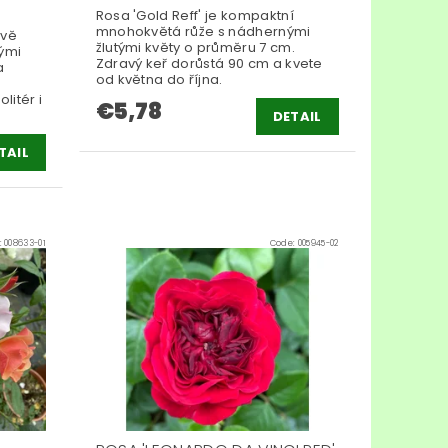
Rosa 'Gold Reff' je kompaktní
mnohokvětá růže s nádhernými
avě
žlutými květy o průměru 7 cm.
lými
Zdravý keř dorůstá 90 cm a kvete
a
od května do října.
litér i
€5,78
DETAIL
TAIL
:
008633-01
Code:
005945-02