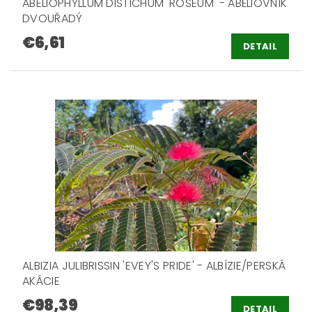
ABELIOPHYLLUM DISTICHUM 'ROSEUM' - ABÉLIOVNÍK
DVOUŘADÝ
€6,61
DETAIL
ALBIZIA JULIBRISSIN 'EVEY'S PRIDE' - ALBÍZIE/PERSKÁ
AKÁCIE
€98,39
DETAIL