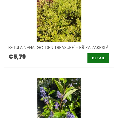
BETULA NANA 'GOLDEN TREASURE' - BŘÍZA ZAKRSLÁ
€5,79
DETAIL