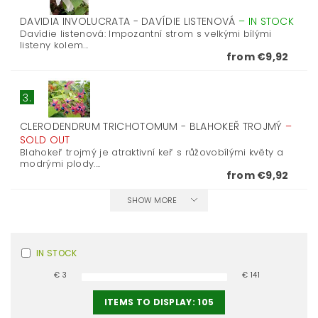
DAVIDIA INVOLUCRATA - DAVÍDIE LISTENOVÁ
–
IN STOCK
Davídie listenová: Impozantní strom s velkými bílými
listeny kolem...
from €9,92
3.
CLERODENDRUM TRICHOTOMUM - BLAHOKEŘ TROJMÝ
–
SOLD OUT
Blahokeř trojmý je atraktivní keř s růžovobílými květy a
modrými plody....
from €9,92
SHOW MORE
IN STOCK
€
3
€
141
ITEMS TO DISPLAY:
105