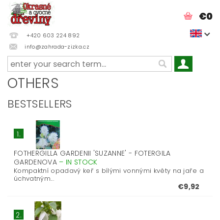
€0
+420 603 224 892
info@zahrada-zizka.cz
OTHERS
BESTSELLERS
1.
FOTHERGILLA GARDENII 'SUZANNE' - FOTERGILA
GARDENOVA
–
IN STOCK
Kompaktní opadavý keř s bílými vonnými květy na jaře a
úchvatným...
€9,92
2.