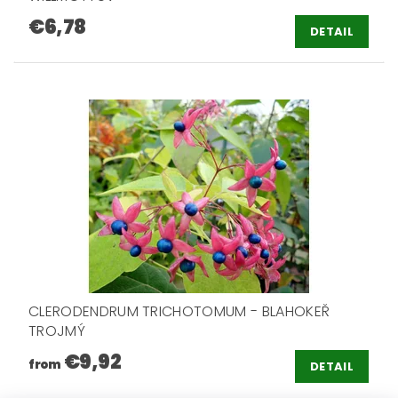
€6,78
DETAIL
CLERODENDRUM TRICHOTOMUM - BLAHOKEŘ
TROJMÝ
€9,92
from
DETAIL