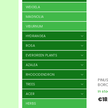
WEIGELA
MAGNOLIA
VIBURNUM
HYDRANGEA
ROSA
EVERGREEN PLANTS
AZALEA
RHODODENDRON
PINUS
TREES
BORO
In st
ACER
€18
HERBS