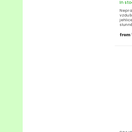
In st
Nepra
vzduš
jehli
slunn
from