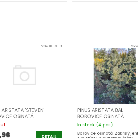
Code:
008338-01
Code
 ARISTATA 'STEVEN' -
PINUS ARISTATA BAL -
VICE OSINATÁ
BOROVICE OSINATÁ
out
In stock
(4 pcs)
,96
Borovice osinatá: Zakrslý jeh
DETAIL