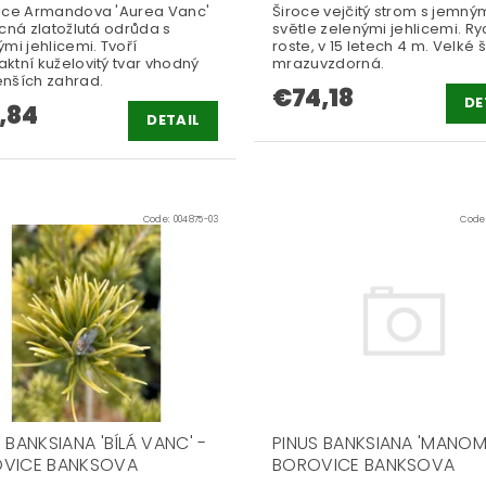
ice Armandova 'Aurea Vanc'
Široce vejčitý strom s jemný
cná zlatožlutá odrůda s
světle zelenými jehlicemi. Ry
mi jehlicemi. Tvoří
roste, v 15 letech 4 m. Velké š
ktní kuželovitý tvar vhodný
mrazuvzdorná.
nších zahrad.
€74,18
DE
,84
DETAIL
Code:
004875-03
Code
 BANKSIANA 'BÍLÁ VANC' -
PINUS BANKSIANA 'MANOM
VICE BANKSOVA
BOROVICE BANKSOVA