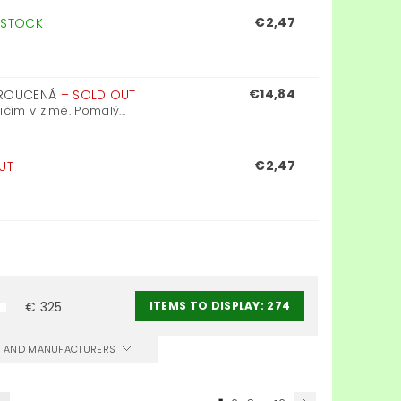
€2,47
 STOCK
€14,84
OKROUCENÁ
–
SOLD OUT
čím v zimě. Pomalý...
€2,47
UT
ITEMS TO DISPLAY:
274
€
325
CS AND MANUFACTURERS