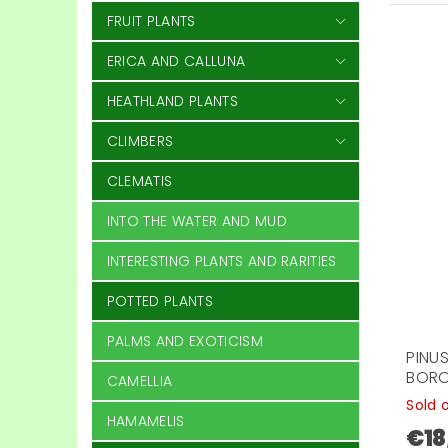
FRUIT PLANTS
ERICA AND CALLUNA
HEATHLAND PLANTS
CLIMBERS
CLEMATIS
INTO THE WATER AND MUD
INTERESTING PLANTS AND RARITIES
POTTED PLANTS
PALMS AND EXOTICISM
PINUS
BORO
CAMELLIA
Sold 
HAMAMELIS
€18