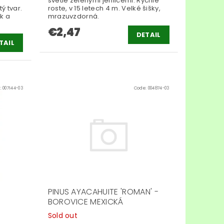
světle zelenými jehlicemi. Rychle
ý tvar.
roste, v 15 letech 4 m. Velké šišky,
k a
mrazuvzdorná.
€2,47
DETAIL
TAIL
:
007144-03
Code:
004874-03
PINUS AYACAHUITE 'ROMAN' -
BOROVICE MEXICKÁ
Sold out