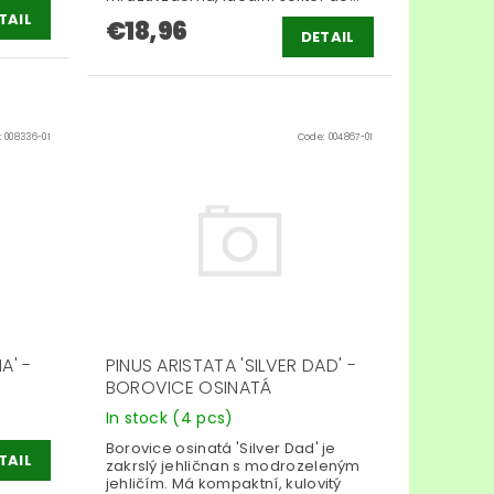
TAIL
€18,96
DETAIL
:
008336-01
Code:
004867-01
A' -
PINUS ARISTATA 'SILVER DAD' -
BOROVICE OSINATÁ
In stock
(4 pcs)
Borovice osinatá 'Silver Dad' je
TAIL
zakrslý jehličnan s modrozeleným
jehličím. Má kompaktní, kulovitý