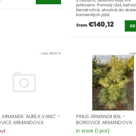
s hustými, dlouhotrvajícími
jehlicemi. Pomalý růst, keřovit
Nenáročná, vhodná do skale
kamenitých půd.
€140,12
from
DE
Code:
004871-01
Code
 ARMANDII 'AUREA VANC' -
PINUS ARMANDII BAL -
VICE ARMANDOVA
BOROVICE ARMANDOVA
out
In stock
(1 pcs)