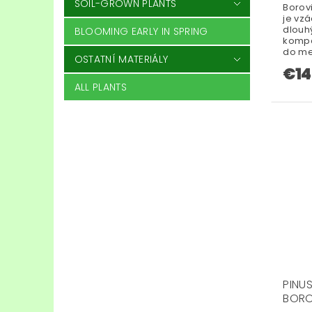
SOIL-GROWN PLANTS
Borov
je vzá
dlouhý
BLOOMING EARLY IN SPRING
kompa
do me
OSTATNÍ MATERIÁLY
€14
ALL PLANTS
PINUS
BORO