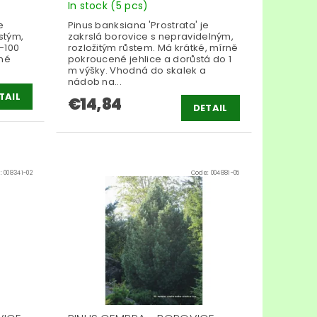
In stock
(5 pcs)
e
Pinus banksiana 'Prostrata' je
ustým,
zakrslá borovice s nepravidelným,
-100
rozložitým růstem. Má krátké, mírně
ené
pokroucené jehlice a dorůstá do 1
m výšky. Vhodná do skalek a
nádob na...
TAIL
€14,84
DETAIL
:
008341-02
Code:
004881-05