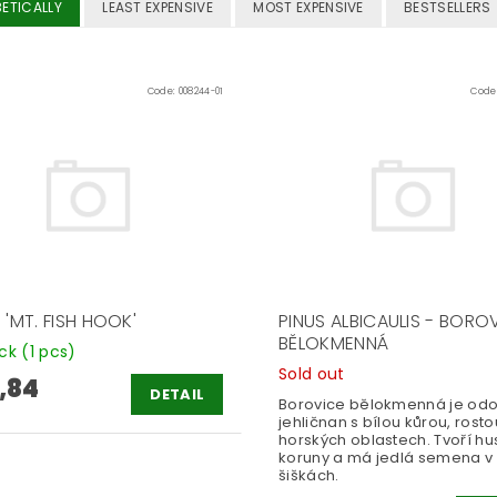
ETICALLY
LEAST EXPENSIVE
MOST EXPENSIVE
BESTSELLERS
Code:
008244-01
Code
 'MT. FISH HOOK'
PINUS ALBICAULIS - BORO
BĚLOKMENNÁ
ock
(1 pcs)
Sold out
,84
DETAIL
Borovice bělokmenná je odo
jehličnan s bílou kůrou, rosto
horských oblastech. Tvoří hu
koruny a má jedlá semena v
šiškách.