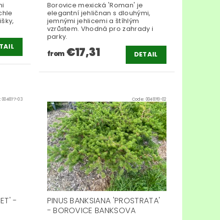
mi
Borovice mexická 'Roman' je
chle
elegantní jehličnan s dlouhými,
išky,
jemnými jehlicemi a štíhlým
vzrůstem. Vhodná pro zahrady i
parky.
TAIL
€17,31
from
DETAIL
:
004877-03
Code:
004878-02
ET' -
PINUS BANKSIANA 'PROSTRATA'
- BOROVICE BANKSOVA