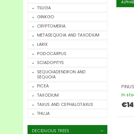
ALPHAB
TSUGA
GINKGO
CRYPTOMERIA
METASEQUOIA AND TAXODIUM
LARIX
PODOCARPUS
SCIADOPITYS
SEQUOIADENDRON AND
SEQUOIA
PICEA
PINUS
In st
TAXODIUM
€14
TAXUS AND CEPHALOTAXUS
THUJA
DECIDUOUS TREES