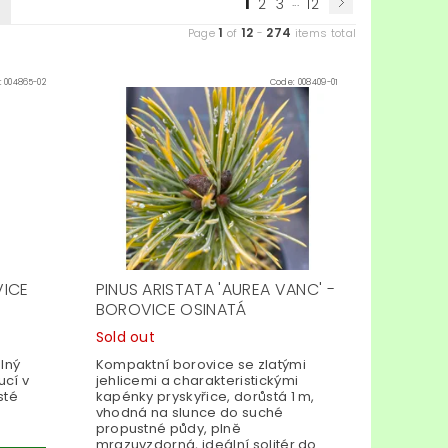
1
...
2
3
12
1
12
274
Page
of
-
items total
:
004865-02
Code:
008409-01
VICE
PINUS ARISTATA 'AUREA VANC' -
BOROVICE OSINATÁ
Sold out
lný
Kompaktní borovice se zlatými
ucí v
jehlicemi a charakteristickými
sté
kapénky pryskyřice, dorůstá 1 m,
vhodná na slunce do suché
propustné půdy, plně
mrazuvzdorná, ideální solitér do...