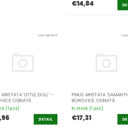
€14,84
DE
Code:
008340-01
Code
 ARISTATA 'LITTLE DOLL' -
PINUS ARISTATA 'SAMANTH
VICE OSINATÁ
BOROVICE OSINATÁ
ock
(1 pcs)
In stock
(1 pcs)
,96
€17,31
DETAIL
DE