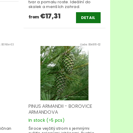
tvar a pomalu roste. Ideální do
skalek a menších zahrad.
€17,31
from
DETAIL
:
007184-03
Code:
004870-02
PINUS ARMANDII - BOROVICE
ARMANDOVA
In stock
(>5 pcs)
ličnan
Široce vejčitý strom s jemnými