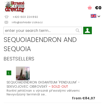
€0
+420 603 224 892
info@zahrada-zizka.cz
SEQUOIADENDRON AND
SEQUOIA
BESTSELLERS
1.
SEQUOIADENDRON GIGANTEUM 'PENDULUM' -
SEKVOJOVEC OBROVSKÝ
–
SOLD OUT
Raritní jehličnan s výrazně převislými větvemi.
Nevyvázaný terminál se...
from €84,07