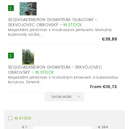
2.
SEQUOIADENDRON GIGANTEUM 'GLAUCUM' -
SEKVOJOVEC OBROVSKÝ
–
IN STOCK
Majestátní jehličnan s modravými jehlicemi. Mohutný
kuželovitý vzrůst,...
€39,89
3.
SEQUOIADENDRON GIGANTEUM - SEKVOJOVEC
OBROVSKÝ
–
IN STOCK
Majestátní jehličnan s mohutným kmenem a kuželovitou
korunou. Zelené...
from €10,72
SHOW MORE
IN STOCK
€
7
€
264