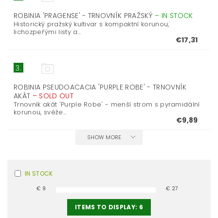
ROBINIA 'PRAGENSE' - TRNOVNÍK PRAŽSKÝ
–
IN STOCK
Historický pražský kultivar s kompaktní korunou,
lichozpeřými listy a...
€17,31
3.
ROBINIA PSEUDOACACIA 'PURPLE ROBE' - TRNOVNÍK
AKÁT
–
SOLD OUT
Trnovník akát 'Purple Robe' - menší strom s pyramidální
korunou, svěže...
€9,89
SHOW MORE
IN STOCK
€
9
€
27
ITEMS TO DISPLAY:
6