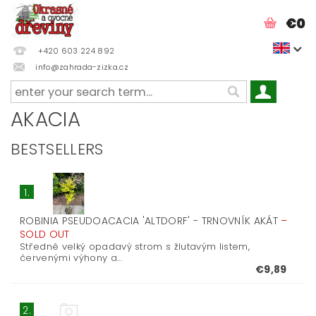
€0
+420 603 224 892
info@zahrada-zizka.cz
AKACIA
BESTSELLERS
1.
ROBINIA PSEUDOACACIA 'ALTDORF' - TRNOVNÍK AKÁT
–
SOLD OUT
Středně velký opadavý strom s žlutavým listem,
červenými výhony a...
€9,89
2.